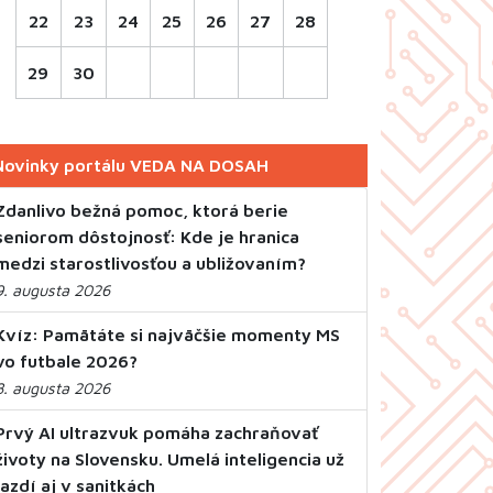
22
23
24
25
26
27
28
29
30
Novinky portálu VEDA NA DOSAH
Zdanlivo bežná pomoc, ktorá berie
seniorom dôstojnosť: Kde je hranica
medzi starostlivosťou a ubližovaním?
9. augusta 2026
Kvíz: Pamätáte si najväčšie momenty MS
vo futbale 2026?
8. augusta 2026
Prvý AI ultrazvuk pomáha zachraňovať
životy na Slovensku. Umelá inteligencia už
jazdí aj v sanitkách