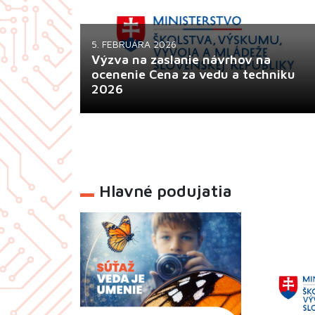
Umelecká súťaž Týždňa vedy a techniky s
5. FEBRUÁRA 2026
novým názvom – Veda je umenie bola
Výzva na zaslanie návrhov na
spustená...
ocenenie Cena za vedu a techniku
2026
Hlavné podujatia
Ministerstvo školstva, výskumu, vývoja a
mládeže Slovenskej republiky udelí v roku
2026 Ceny za vedu...