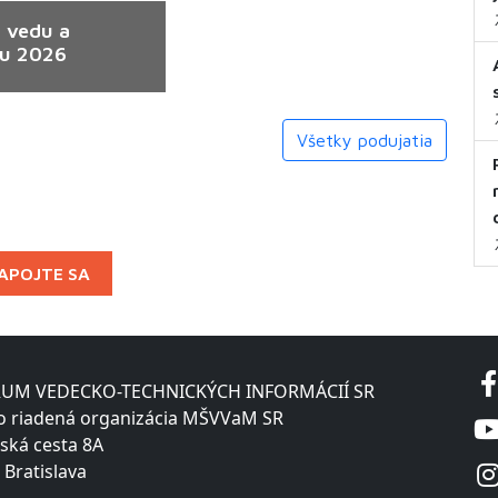
 vedu a
ku 2026
Všetky podujatia
APOJTE SA
UM VEDECKO-TECHNICKÝCH INFORMÁCIÍ SR
o riadená organizácia MŠVVaM SR
ská cesta 8A
 Bratislava