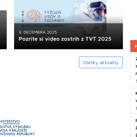
Obľúbená umelecká súťaž Týždňa vedy a
techniky prichádza v novej podobe a s
novým názvom –...
9. DECEMBRA 2025
Pozrite si video zostrih z TVT 2025
Všetky aktuality
Témou 22. ročníka Týždňa vedy a techniky
na Slovensku bol „Život s umelou
inteligenciou“, ktorá čoraz...