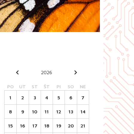
2026
PO
UT
ST
ŠT
PI
SO
NE
1
2
3
4
5
6
7
8
9
10
11
12
13
14
15
16
17
18
19
20
21