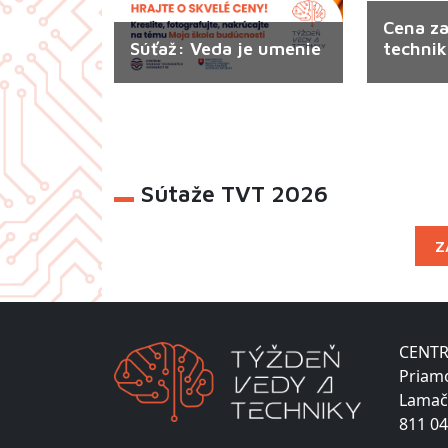
Cena za
Súťaž: Veda je umenie
techni
Sútaže TVT 2026
Z
CENTR
Priam
Lamač
811 04