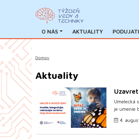
O NÁS
AKTUALITY
PODUJAT
Domov
Aktuality
Uzavret
Umelecká s
je umenie b
4. augus