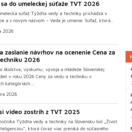
 sa do umeleckej súťaže TVT 2026
melecká súťaž Týždňa vedy a techniky prichádza v
be a s novým názvom – Veda je umenie. Súťaž, ktorá...
a 2026
a zaslanie návrhov na ocenenie Cena za
techniku 2026
vo školstva, výskumu, vývoja a mládeže Slovenskej
udelí v roku 2026 Ceny za vedu a techniku v
ch kategóriách:...
ára 2026
si video zostrih z TVT 2025
ročníka Týždňa vedy a techniky na Slovensku bol „Život
teligenciou“, ktorá čoraz viac preniká do súčasného