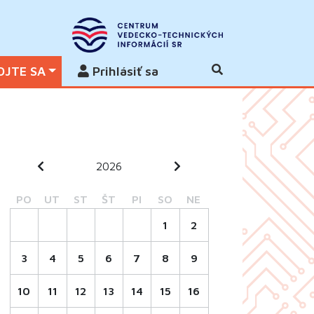
OJTE SA
Prihlásiť sa
2026
PO
UT
ST
ŠT
PI
SO
NE
1
2
3
4
5
6
7
8
9
10
11
12
13
14
15
16