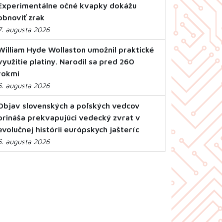
Experimentálne očné kvapky dokážu
obnoviť zrak
7. augusta 2026
William Hyde Wollaston umožnil praktické
využitie platiny. Narodil sa pred 260
rokmi
6. augusta 2026
Objav slovenských a poľských vedcov
prináša prekvapujúci vedecký zvrat v
evolučnej histórii európskych jašteríc
6. augusta 2026