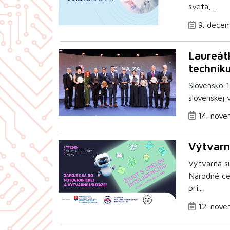
sveta,...
9. dece
Laureát
technik
Slovensko 
slovenskej 
14. nove
Výtvarn
Výtvarná s
Národné ce
pri...
12. nove