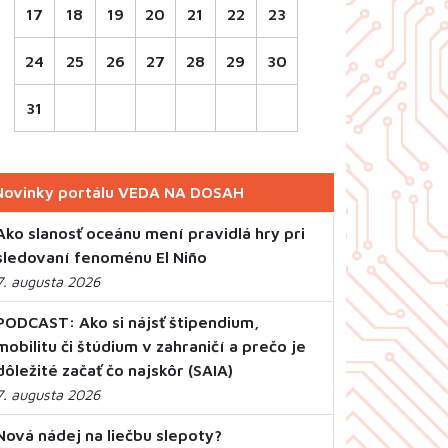
17
18
19
20
21
22
23
24
25
26
27
28
29
30
31
Novinky portálu VEDA NA DOSAH
Ako slanosť oceánu mení pravidlá hry pri
sledovaní fenoménu El Niño
7. augusta 2026
PODCAST: Ako si nájsť štipendium,
mobilitu či štúdium v zahraničí a prečo je
dôležité začať čo najskôr (SAIA)
7. augusta 2026
Nová nádej na liečbu slepoty?