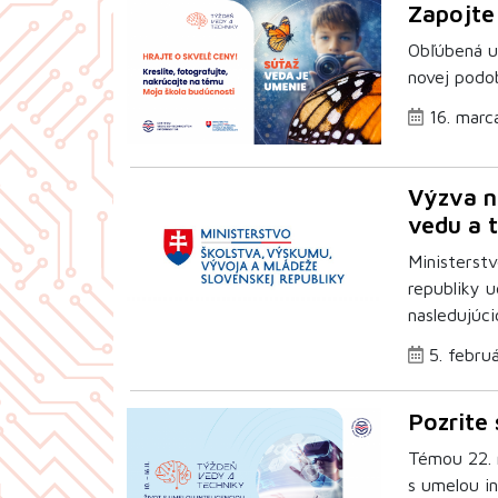
Zapojte
Obľúbená u
novej podo
16. marc
Výzva n
vedu a 
Ministerst
republiky 
nasledujúci
5. febru
Pozrite 
Témou 22. 
s umelou in