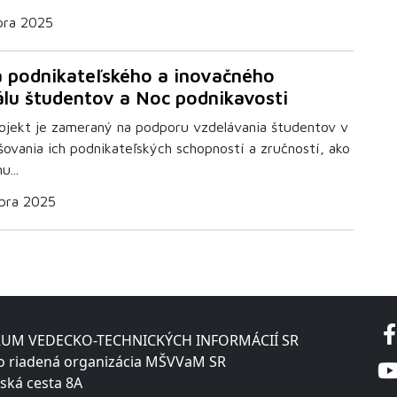
bra 2025
 podnikateľského a inovačného
álu študentov a Noc podnikavosti
ojekt je zameraný na podporu vzdelávania študentov v
šovania ich podnikateľských schopností a zručností, ako
u...
bra 2025
UM VEDECKO-TECHNICKÝCH INFORMÁCIÍ SR
o riadená organizácia MŠVVaM SR
ská cesta 8A