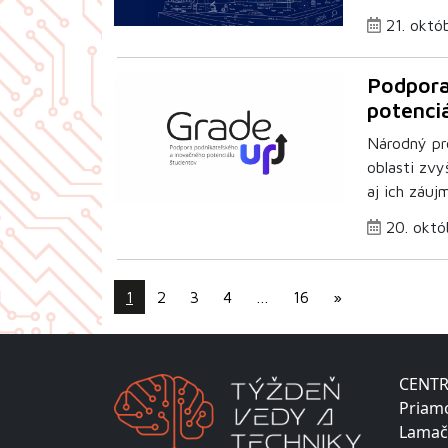
21. októ
Podpora
potenci
Národný pr
oblasti zvy
aj ich záujm
20. októ
1
2
3
4
…
16
»
CENTR
Priam
Lamač