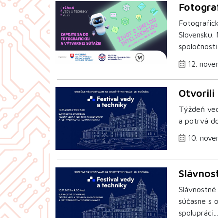
Fotogra
Fotografic
Slovensku.
spoločnosti 
12. nove
Otvoril
Týždeň ved
a potrvá do
10. nove
Slávnos
Slávnostné
súčasne s o
spolupráci..