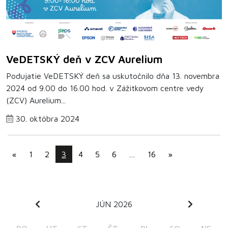
VeDETSKÝ deň v ZCV Aurelium
Podujatie VeDETSKÝ deň sa uskutočnilo dňa 13. novembra
2024 od 9.00 do 16.00 hod. v Zážitkovom centre vedy
(ZCV) Aurelium...
30. októbra 2024
«
1
2
3
4
5
6
…
16
»
JÚN 2026
PO
UT
ST
ŠT
PI
SO
NE