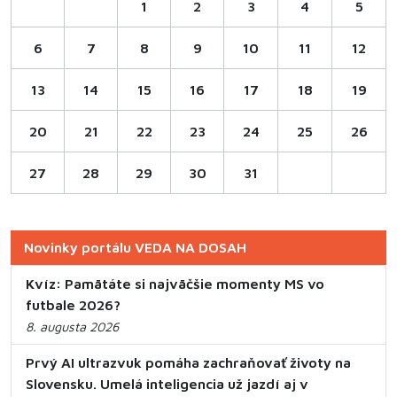
1
2
3
4
5
6
7
8
9
10
11
12
13
14
15
16
17
18
19
20
21
22
23
24
25
26
27
28
29
30
31
Novinky portálu VEDA NA DOSAH
Kvíz: Pamätáte si najväčšie momenty MS vo
futbale 2026?
8. augusta 2026
Prvý AI ultrazvuk pomáha zachraňovať životy na
Slovensku. Umelá inteligencia už jazdí aj v