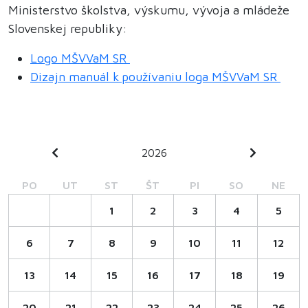
Ministerstvo školstva, výskumu, vývoja a mládeže
Slovenskej republiky:
Logo MŠVVaM SR
Dizajn manuál k používaniu loga MŠVVaM SR
2026
PO
UT
ST
ŠT
PI
SO
NE
1
2
3
4
5
6
7
8
9
10
11
12
13
14
15
16
17
18
19
20
21
22
23
24
25
26