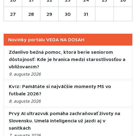
27
28
29
30
31
Novinky portálu VEDA NA DOSAH
Zdanlivo bežná pomoc, ktorá berie seniorom
dôstojnosť: Kde je hranica medzi starostlivosťou a
ubližovaním?
9. augusta 2026
Kvíz: Pamätáte si najväčšie momenty MS vo
futbale 2026?
8. augusta 2026
Prvý AI ultrazvuk pomáha zachraňovať životy na
Slovensku. Umelá inteligencia už jazdí aj v
sanitkách
7. augusta 2026