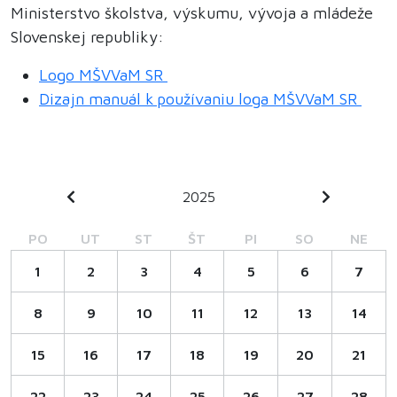
Ministerstvo školstva, výskumu, vývoja a mládeže
Slovenskej republiky:
Logo MŠVVaM SR
Dizajn manuál k používaniu loga MŠVVaM SR
2025
PO
UT
ST
ŠT
PI
SO
NE
1
2
3
4
5
6
7
8
9
10
11
12
13
14
15
16
17
18
19
20
21
22
23
24
25
26
27
28