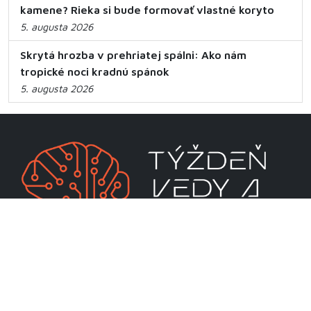
kamene? Rieka si bude formovať vlastné koryto
5. augusta 2026
Skrytá hrozba v prehriatej spálni: Ako nám
tropické noci kradnú spánok
5. augusta 2026
CENTRUM VEDECKO-TECHNICKÝCH INFORMÁCIÍ SR
Priamo riadená organizácia MŠVVaM SR
Lamačská cesta 8A
811 04 Bratislava