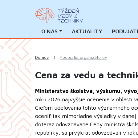
O NÁS
AKTUALITY
PODUJAT
Domov
|
Podujatia organizátorov
Cena za vedu a techn
Ministerstvo školstva, výskumu, vývo
roku 2026 najvyššie ocenenie v oblasti v
Cieľom udeľovania tohto významného ocen
oceniť tak mimoriadne výsledky v danej o
doteraz odovzdávané Ceny ministra škols
republiky, sa prvýkrát odovzdávali v roku