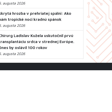
5. augusta 2026
Skrytá hrozba v prehriatej spálni: Ako
nám tropické noci kradnú spánok
5. augusta 2026
Chirurg Ladislav Kužela uskutočnil prvú
transplantáciu srdca v strednej Európe.
Dnes by oslávil 100 rokov
5. augusta 2026
RSS
Mapa stránky
Ochrana osobných údajov
Vyhlásenie o prístupnosti