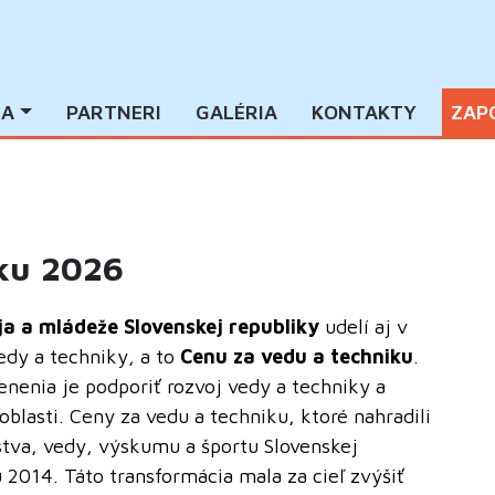
IA
PARTNERI
GALÉRIA
KONTAKTY
ZAP
iku 2026
ja a mládeže Slovenskej republiky
udelí aj v
edy a techniky, a to
Cenu za vedu a techniku
.
enia je podporiť rozvoj vedy a techniky a
blasti. Ceny za vedu a techniku, ktoré nahradili
tva, vedy, výskumu a športu Slovenskej
 2014. Táto transformácia mala za cieľ zvýšiť