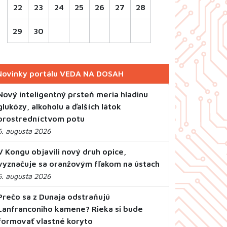
22
23
24
25
26
27
28
29
30
Novinky portálu VEDA NA DOSAH
Nový inteligentný prsteň meria hladinu
glukózy, alkoholu a ďalších látok
prostredníctvom potu
6. augusta 2026
V Kongu objavili nový druh opice,
vyznačuje sa oranžovým fľakom na ústach
5. augusta 2026
Prečo sa z Dunaja odstraňujú
Lanfranconiho kamene? Rieka si bude
formovať vlastné koryto