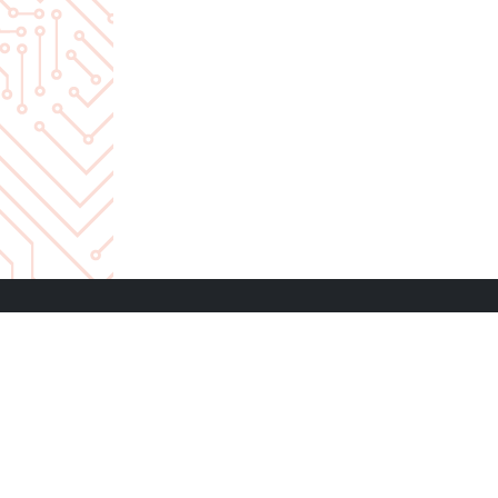
CENTR
Priam
Lamač
811 04