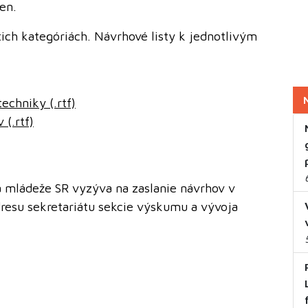
en.
tich kategóriách. Návrhové listy k jednotlivým
echniky (.rtf)
 (.rtf)
a mládeže SR vyzýva na zaslanie návrhov v
resu sekretariátu sekcie výskumu a vývoja