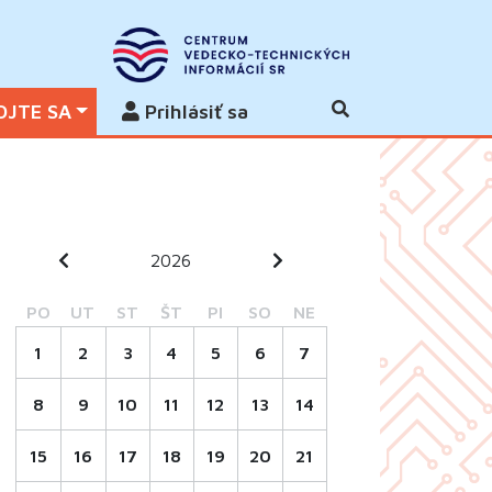
OJTE SA
Prihlásiť sa
2026
PO
UT
ST
ŠT
PI
SO
NE
1
2
3
4
5
6
7
8
9
10
11
12
13
14
15
16
17
18
19
20
21