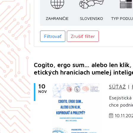
ZAHRANIČIE
SLOVENSKO
TYP PODUJ
Filtrovať
Zrušiť filter
Cogito, ergo sum… alebo len klik, 
etických hraniciach umelej intelig
10
SÚŤAŽ
|
NOV
Esejistická
chce podnie
10.11.20