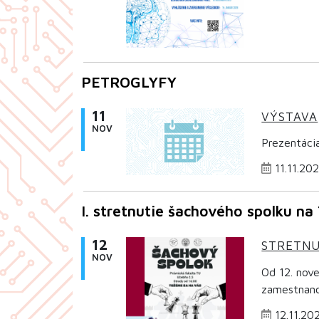
PETROGLYFY
11
VÝSTAVA
NOV
Prezentáci
11.11.20
I. stretnutie šachového spolku na
12
STRETNU
NOV
Od 12. nov
zamestnanco
12.11.20