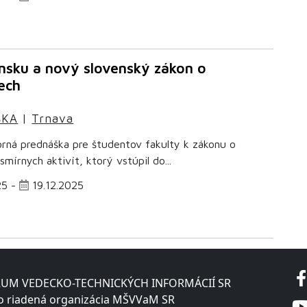
nsku a nový slovenský zákon o
ech
ŠKA
|
Trnava
orná prednáška pre študentov fakulty k zákonu o
esmírnych aktivít, ktorý vstúpil do...
25 -
19.12.2025
UM VEDECKO-TECHNICKÝCH INFORMÁCIÍ SR
o riadená organizácia MŠVVaM SR