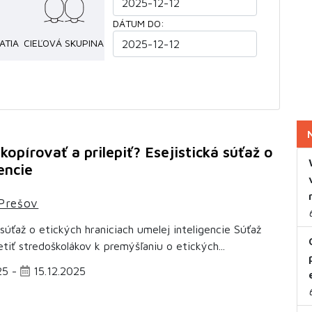
DÁTUM DO:
ATIA
CIEĽOVÁ SKUPINA
kopírovať a prilepiť? Esejistická súťaž o
encie
Prešov
 súťaž o etických hraniciach umelej inteligencie Súťaž
tiť stredoškolákov k premýšľaniu o etických...
25 -
15.12.2025