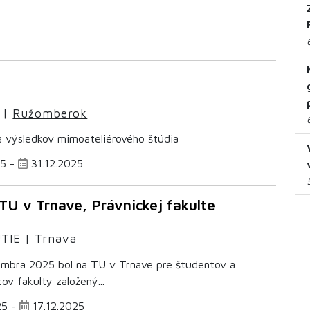
|
Ružomberok
a výsledkov mimoateliérového štúdia
25 -
31.12.2025
 TU v Trnave, Právnickej fakulte
TIE
|
Trnava
embra 2025 bol na TU v Trnave pre študentov a
v fakulty založený...
25 -
17.12.2025