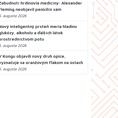
Zabudnutí hrdinovia medicíny: Alexander
Fleming neobjavil penicilín sám
6. augusta 2026
Nový inteligentný prsteň meria hladinu
glukózy, alkoholu a ďalších látok
prostredníctvom potu
6. augusta 2026
V Kongu objavili nový druh opice,
vyznačuje sa oranžovým fľakom na ústach
5. augusta 2026