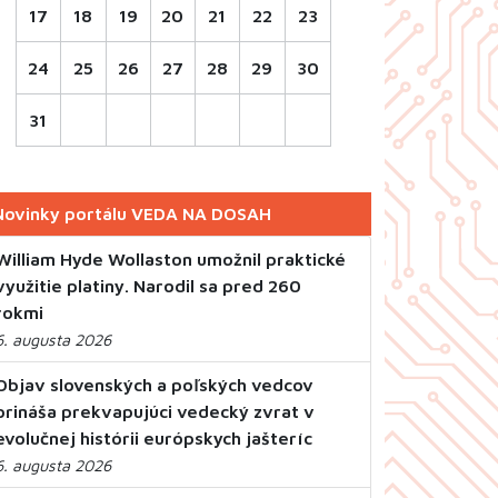
17
18
19
20
21
22
23
24
25
26
27
28
29
30
31
Novinky portálu VEDA NA DOSAH
William Hyde Wollaston umožnil praktické
využitie platiny. Narodil sa pred 260
rokmi
6. augusta 2026
Objav slovenských a poľských vedcov
prináša prekvapujúci vedecký zvrat v
evolučnej histórii európskych jašteríc
6. augusta 2026