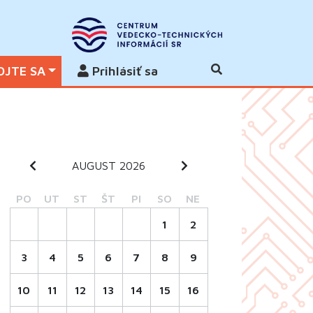
OJTE SA
Prihlásiť sa
AUGUST 2026
PO
UT
ST
ŠT
PI
SO
NE
1
2
3
4
5
6
7
8
9
10
11
12
13
14
15
16