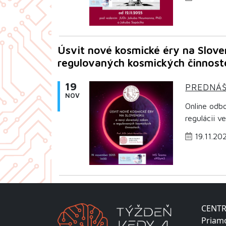
Úsvit nové kosmické éry na Slove
regulovaných kosmických činnost
19
PREDNÁ
NOV
Online odb
regulácii v
19.11.20
CENTR
Priam