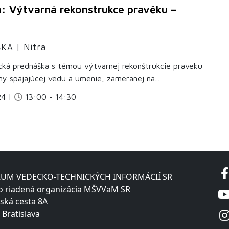
á: Výtvarná rekonstrukce pravěku –
ŠKA
|
Nitra
ická prednáška s témou výtvarnej rekonštrukcie praveku
íny spájajúcej vedu a umenie, zameranej na...
24 |
13:00 - 14:30
UM VEDECKO-TECHNICKÝCH INFORMÁCIÍ SR
o riadená organizácia MŠVVaM SR
ská cesta 8A
 Bratislava