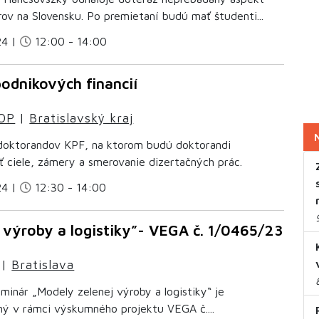
ov na Slovensku. Po premietaní budú mať študenti...
24 |
12:00 - 14:00
odnikových financií
OP
|
Bratislavský kraj
oktorandov KPF, na ktorom budú doktorandi
ť ciele, zámery a smerovanie dizertačných prác.
24 |
12:30 - 14:00
 výroby a logistiky”- VEGA č. 1/0465/23
|
Bratislava
inár „Modely zelenej výroby a logistiky“ je
ný v rámci výskumného projektu VEGA č....