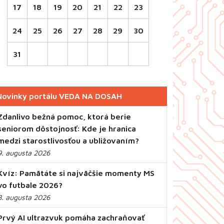
17
18
19
20
21
22
23
24
25
26
27
28
29
30
31
Novinky portálu VEDA NA DOSAH
Zdanlivo bežná pomoc, ktorá berie
seniorom dôstojnosť: Kde je hranica
medzi starostlivosťou a ubližovaním?
9. augusta 2026
Kvíz: Pamätáte si najväčšie momenty MS
vo futbale 2026?
8. augusta 2026
Prvý AI ultrazvuk pomáha zachraňovať