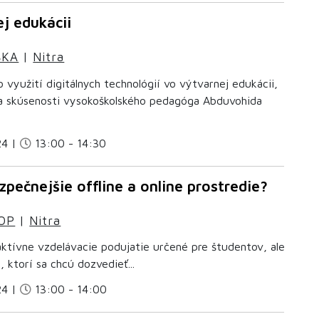
j edukácii
ŠKA
|
Nitra
 využití digitálnych technológií vo výtvarnej edukácii,
ca skúsenosti vysokoškolského pedagóga Abduvohida
24 |
13:00 - 14:30
zpečnejšie offline a online prostredie?
OP
|
Nitra
aktívne vzdelávacie podujatie určené pre študentov, ale
, ktorí sa chcú dozvedieť...
24 |
13:00 - 14:00