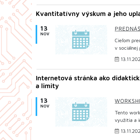
Kvantitatívny výskum a jeho upla
13
PREDNÁ
NOV
Cieľom pre
v sociálnej
13.11.20
Internetová stránka ako didaktic
a limity
13
WORKSH
NOV
Tento work
využitia a 
13.11.20