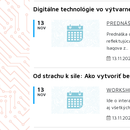
Digitálne technológie vo výtvarne
13
PREDNÁ
NOV
Prednáška o
reflektujú
Isaqova z...
13.11.20
Od strachu k sile: Ako vytvoriť be
13
WORKSH
NOV
Ide o inter
aj všetkých
13.11.20