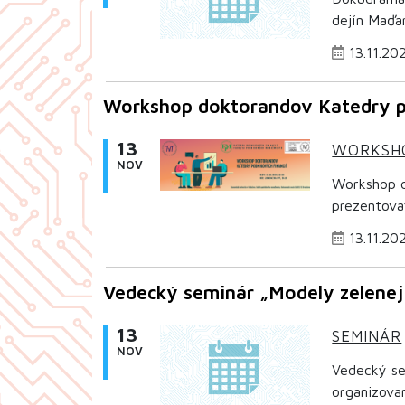
dejín Maďar
13.11.20
Workshop doktorandov Katedry p
13
WORKSH
NOV
Workshop d
prezentova
13.11.20
Vedecký seminár „Modely zelenej
13
SEMINÁR
NOV
Vedecký sem
organizova