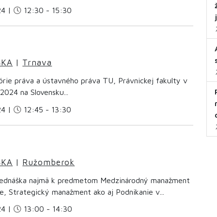
24 |
12:30 - 15:30
ŠKA
|
Trnava
órie práva a ústavného práva TU, Právnickej fakulty v
2024 na Slovensku...
24 |
12:45 - 13:30
ŠKA
|
Ružomberok
rednáška najmä k predmetom Medzinárodný manažment
e, Strategický manažment ako aj Podnikanie v...
24 |
13:00 - 14:30