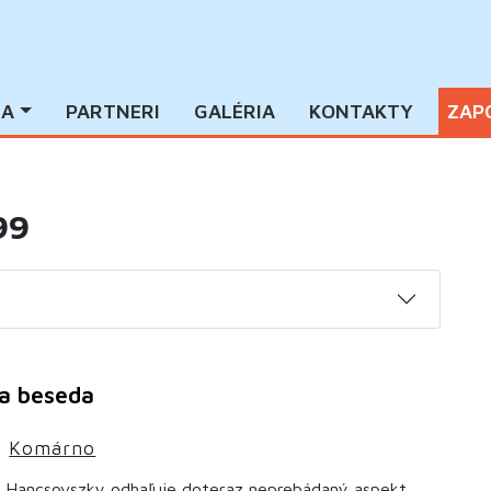
IA
PARTNERI
GALÉRIA
KONTAKTY
ZAP
99
 a beseda
|
Komárno
Hancsovszky odhaľuje doteraz neprebádaný aspekt