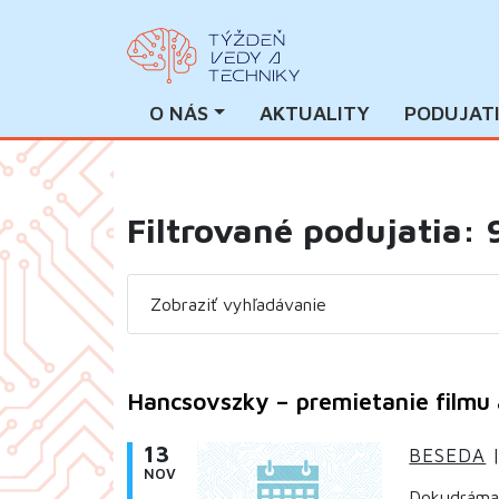
O NÁS
AKTUALITY
PODUJAT
Filtrované podujatia: 
Zobraziť vyhľadávanie
Hancsovszky – premietanie filmu
13
BESEDA
NOV
Dokudráma 