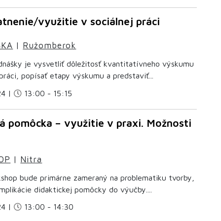
tnenie/využitie v sociálnej práci
ŠKA
|
Ružomberok
dnášky je vysvetliť dôležitosť kvantitatívneho výskumu
 práci, popísať etapy výskumu a predstaviť...
24 |
13:00 - 15:15
ká pomôcka – využitie v praxi. Možnosti
OP
|
Nitra
shop bude primárne zameraný na problematiku tvorby,
implikácie didaktickej pomôcky do výučby....
24 |
13:00 - 14:30