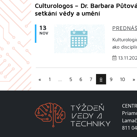
Culturologos – Dr. Barbara Půtov
setkání vědy a umění
13
PREDNÁ
NOV
Kulturolog
ako discipl
13.11.20
«
1
…
5
6
7
8
9
10
»
CENTR
Priam
Lamač
811 04