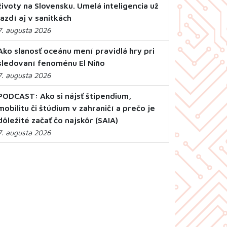
životy na Slovensku. Umelá inteligencia už
jazdí aj v sanitkách
7. augusta 2026
Ako slanosť oceánu mení pravidlá hry pri
sledovaní fenoménu El Niño
7. augusta 2026
PODCAST: Ako si nájsť štipendium,
mobilitu či štúdium v zahraničí a prečo je
dôležité začať čo najskôr (SAIA)
7. augusta 2026