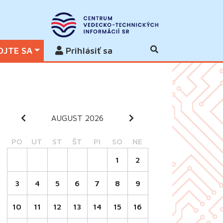
OJTE SA
Prihlásiť sa
AUGUST 2026
PO
UT
ST
ŠT
PI
SO
NE
1
2
3
4
5
6
7
8
9
10
11
12
13
14
15
16