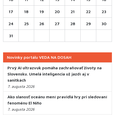
17
18
19
20
21
22
23
24
25
26
27
28
29
30
31
Novinky portálu VEDA NA DOSAH
Prvý AI ultrazvuk pomáha zachraňovať životy na
Slovensku. Umelá inteligencia už jazdí aj v
sanitkách
7. augusta 2026
Ako slanosť oceánu mení pravidlá hry pri sledovaní
fenoménu El Niño
7. augusta 2026