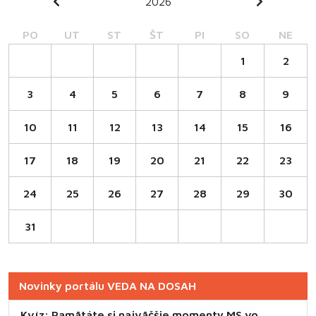
2026
PO
UT
ST
ŠT
PI
SO
NE
1
2
3
4
5
6
7
8
9
10
11
12
13
14
15
16
17
18
19
20
21
22
23
24
25
26
27
28
29
30
31
Novinky portálu VEDA NA DOSAH
Kvíz: Pamätáte si najväčšie momenty MS vo