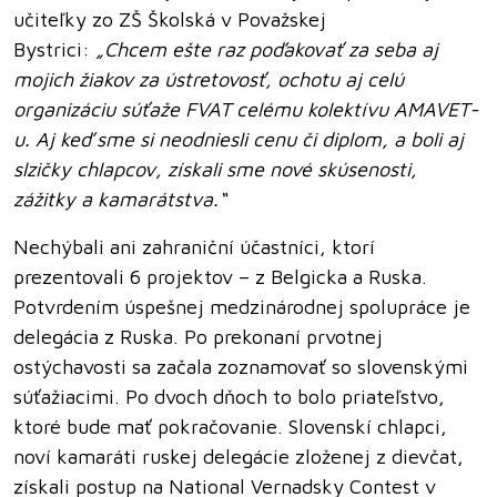
učiteľky zo ZŠ Školská v Považskej
Bystrici:
„Chcem ešte raz poďakovať za seba aj
mojich žiakov za ústretovosť, ochotu aj celú
organizáciu súťaže FVAT celému kolektívu AMAVET-
u. Aj keď sme si neodniesli cenu či diplom, a boli aj
slzičky chlapcov, získali sme nové skúsenosti,
zážitky a kamarátstva.“
Nechýbali ani zahraniční účastníci, ktorí
prezentovali 6 projektov – z Belgicka a Ruska.
Potvrdením úspešnej medzinárodnej spolupráce je
delegácia z Ruska. Po prekonaní prvotnej
ostýchavosti sa začala zoznamovať so slovenskými
súťažiacimi. Po dvoch dňoch to bolo priateľstvo,
ktoré bude mať pokračovanie. Slovenskí chlapci,
noví kamaráti ruskej delegácie zloženej z dievčat,
získali postup na National Vernadsky Contest v