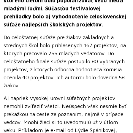
ktorého cieľom bolo popularizovať vedu medzi
mladými ľuďmi. Súčasťou festivalovej
prehliadky bolo aj vyhodnotenie celoslovenskej
súťaže najlepších školských projektov.
Do celoštátnej súťaže pre žiakov základných a
stredných škôl bolo prihlásených 167 projektov, na
ktorých pracovalo 255 mladých vedátorov. Do
celoštátneho finále súťaže postúpilo 80 vybraných
projektov, z ktorých odborná hodnotiaca komisia
ocenila 40 projektov. Ich autormi bolo dovedna 58
žiakov.
Aj napriek vysokej úrovni súťažných projektov
nemohli zvíťaziť všetci. Neúspech však nesmie byť
prekážkou na ceste za poznaním, najmä v prípade
vedcov. Mnohí žiaci si to uvedomujú už v útlom
veku. Príkladom je e-mail od Lýdie Špánikovej,