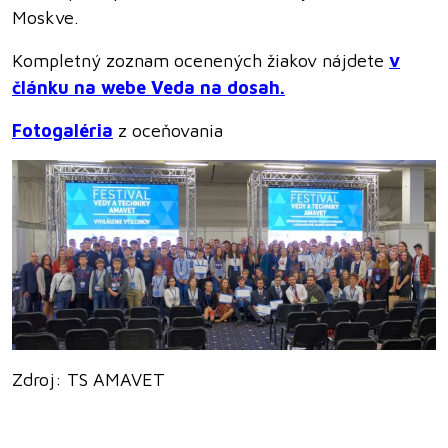
Moskve.
Kompletný zoznam ocenených žiakov nájdete
v
článku na webe Veda na dosah.
Fotogaléria
z oceňovania
Zdroj: TS AMAVET