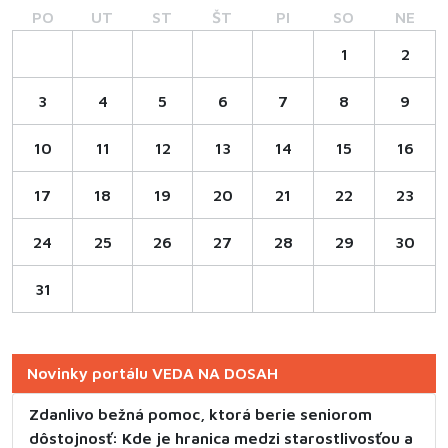
PO
UT
ST
ŠT
PI
SO
NE
1
2
3
4
5
6
7
8
9
10
11
12
13
14
15
16
17
18
19
20
21
22
23
24
25
26
27
28
29
30
31
Novinky portálu VEDA NA DOSAH
Zdanlivo bežná pomoc, ktorá berie seniorom
dôstojnosť: Kde je hranica medzi starostlivosťou a