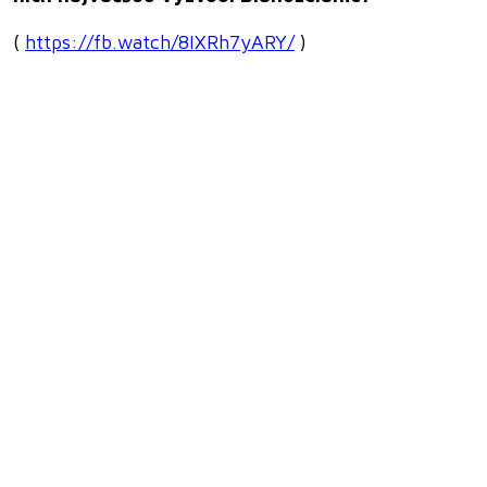
(
https://fb.watch/8IXRh7yARY/
)