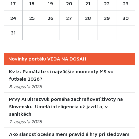
17
18
19
20
21
22
23
24
25
26
27
28
29
30
31
Novinky portálu VEDA NA DOSAH
Kvíz: Pamätáte si najväčšie momenty MS vo
futbale 2026?
8. augusta 2026
Prvý AI ultrazvuk pomáha zachraňovať životy na
Slovensku. Umelá inteligencia už jazdí aj v
sanitkách
7. augusta 2026
Ako slanosť oceánu mení pravidlá hry pri sledovaní