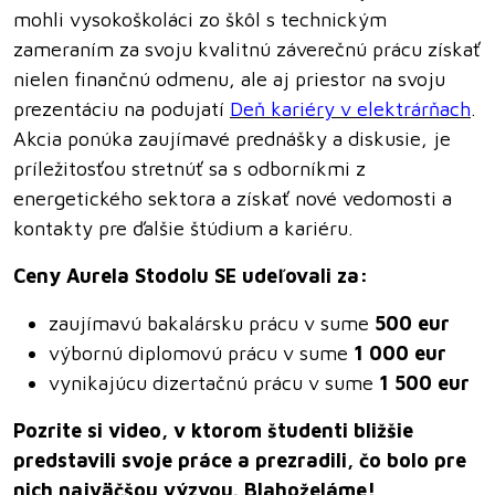
mohli vysokoškoláci zo škôl s technickým
zameraním za svoju kvalitnú záverečnú prácu získať
nielen finančnú odmenu, ale aj priestor na svoju
prezentáciu na podujatí
Deň kariéry v elektrárňach
.
Akcia ponúka zaujímavé prednášky a diskusie, je
príležitosťou stretnúť sa s odborníkmi z
energetického sektora a získať nové vedomosti a
kontakty pre ďalšie štúdium a kariéru.
Ceny Aurela Stodolu SE udeľovali za:
zaujímavú bakalársku prácu v sume
500 eur
výbornú diplomovú prácu v sume
1 000 eur
vynikajúcu dizertačnú prácu v sume
1 500 eur
Pozrite si video, v ktorom študenti bližšie
predstavili svoje práce a prezradili, čo bolo pre
nich najväčšou výzvou. Blahoželáme!