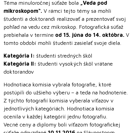
Téma minuloročnej súťaže bola
„Veda pod
mikroskopom“.
V rámci tejto témy sa mohli
študenti a doktorandi realizovať a prezentovať svoj
pohľad na vedu cez mikroskop. Fotografická súťaž
prebiehala v termíne
od 15. júna do 14. októbra.
V
tomto období mohli študenti zasielať svoje diela.
Kategória I:
študenti stredných škôl
Kategória II:
študenti vysokých škôl vrátane
doktorandov
Hodnotiaca komisia vybrala fotografie, ktoré
postúpili do užšieho výberu – a teda na hodnotenie.
Z týchto fotografií komisia vyberala víťazov v
jednotlivých kategóriách. Hodnotiaca komisia
ocenila v každej kategórií jednu fotografiu.
Vecné ceny a diplomy boli víťazom fotografickej
súťaže odovzdané
10.11.2016
na Slávnostnom