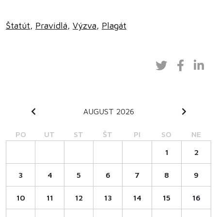
Štatút
,
Pravidlá
,
Výzva
,
Plagát
AUGUST 2026
PO
UT
ST
ŠT
PI
SO
NE
1
2
3
4
5
6
7
8
9
10
11
12
13
14
15
16