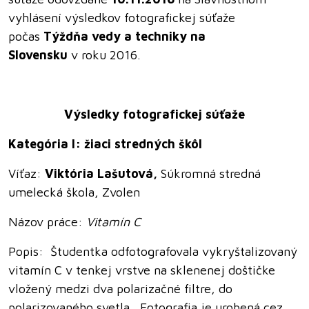
vyhlásení výsledkov fotografickej súťaže
počas
Týždňa vedy a techniky na
Slovensku
v roku 2016.
Výsledky fotografickej súťaže
Kategória I: žiaci stredných škôl
Víťaz:
Viktória Lašutová,
Súkromná stredná
umelecká škola, Zvolen
Názov práce:
Vitamín C
Popis:
Študentka odfotografovala
vykryštalizovaný
vitamín C v tenkej vrstve na sklenenej doštičke
vložený medzi dva polarizačné filtre, do
polarizovaného svetla. Fotografia je urobená cez