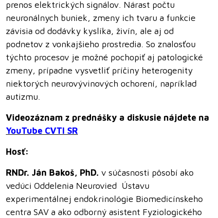
prenos elektrických signálov. Nárast počtu
neuronálnych buniek, zmeny ich tvaru a funkcie
závisia od dodávky kyslíka, živín, ale aj od
podnetov z vonkajšieho prostredia. So znalosťou
týchto procesov je možné pochopiť aj patologické
zmeny, prípadne vysvetliť príčiny heterogenity
niektorých neurovývinových ochorení, napríklad
autizmu.
Videozáznam z prednášky a diskusie nájdete na
YouTube CVTI SR
Hosť:
RNDr. Ján Bakoš, PhD.
v súčasnosti pôsobí ako
vedúci Oddelenia Neurovied Ústavu
experimentálnej endokrinológie Biomedicínskeho
centra SAV a ako odborný asistent Fyziologického