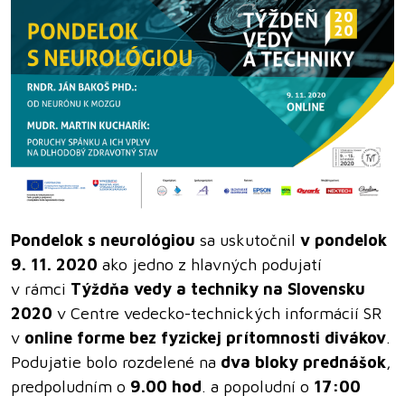
Pondelok s neurológiou
sa uskutočnil
v pondelok
9. 11. 2020
ako jedno z hlavných podujatí
v rámci
Týždňa vedy a techniky na Slovensku
2020
v Centre vedecko-technických informácií SR
v
online forme bez fyzickej prítomnosti divákov
.
Podujatie bolo rozdelené na
dva bloky prednášok
,
predpoludním o
9.00 hod
. a popoludní o
17:00