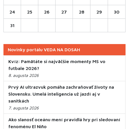
24
25
26
27
28
29
30
31
Novinky portálu VEDA NA DOSAH
Kvíz: Pamätáte si najväčšie momenty MS vo
futbale 2026?
8. augusta 2026
Prvý AI ultrazvuk pomáha zachraňovať životy na
Slovensku. Umelá inteligencia už jazdí aj v
sanitkách
7. augusta 2026
Ako slanosť oceánu mení pravidlá hry pri sledovaní
fenoménu El Niño