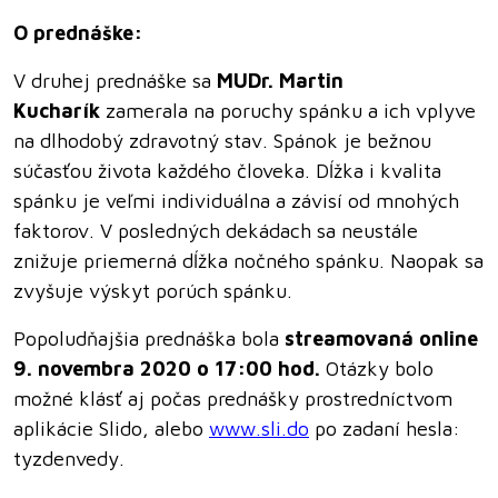
O prednáške:
V druhej prednáške
sa
MUDr. Martin
Kucharík
zamerala na poruchy spánku a ich vplyve
na dlhodobý zdravotný stav.
Spánok je bežnou
súčasťou života každého človeka. Dĺžka i kvalita
spánku je veľmi individuálna a závisí od mnohých
faktorov. V posledných dekádach sa neustále
znižuje priemerná dĺžka nočného spánku. Naopak sa
zvyšuje výskyt porúch spánku.
Popoludňajšia prednáška bola
streamovaná online
9. novembra 2020 o 17:00 hod.
Otázky bolo
možné klásť aj počas prednášky prostredníctvom
aplikácie Slido, alebo
www.sli.do
po zadaní hesla:
tyzdenvedy.