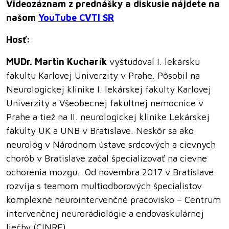
Videozáznam z prednášky a diskusie nájdete na
našom
YouTube CVTI SR
Hosť:
MUDr. Martin Kucharík
vyštudoval I. lekársku
fakultu Karlovej Univerzity v Prahe. Pôsobil na
Neurologickej klinike I. lekárskej fakulty Karlovej
Univerzity a Všeobecnej fakultnej nemocnice v
Prahe a tiež na II. neurologickej klinike Lekárskej
fakulty UK a UNB v Bratislave. Neskôr sa ako
neurológ v Národnom ústave srdcových a cievnych
chorôb v Bratislave začal špecializovať na cievne
ochorenia mozgu. Od novembra 2017 v Bratislave
rozvíja s teamom multiodborových špecialistov
komplexné neurointervenčné pracovisko – Centrum
intervenčnej neurorádiológie a endovaskulárnej
liečby (CINRE).