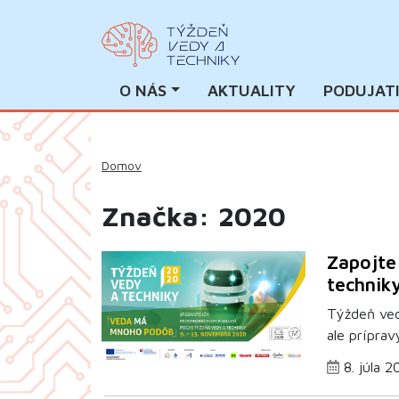
O NÁS
AKTUALITY
PODUJAT
Domov
Značka: 2020
Zapojte
technik
Týždeň ved
ale príprav
8. júla 