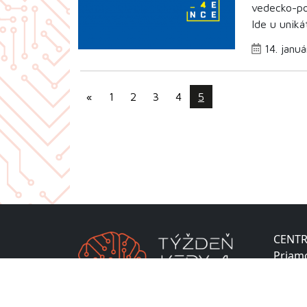
vedecko-po
Ide u uniká
14. janu
«
1
2
3
4
5
CENTR
Priam
Lamač
811 04