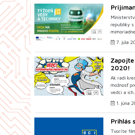
Prijíma
Ministerst
republiky s
mimoriadne 
7. júla 
Zapojte
2020!
Ak radi kre
možnosť pr
vedci a ich..
1. júna 
Prihlás 
Tvoríte fi