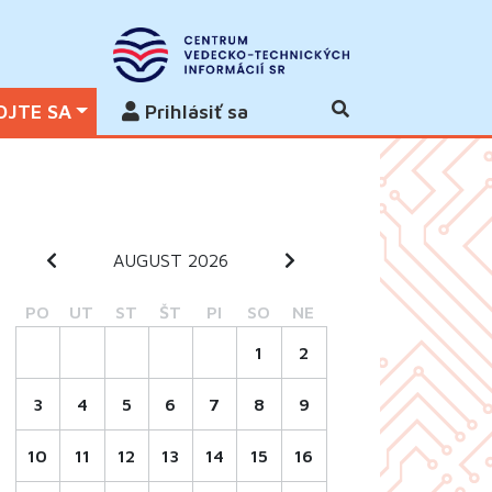
OJTE SA
Prihlásiť sa
AUGUST 2026
PO
UT
ST
ŠT
PI
SO
NE
1
2
3
4
5
6
7
8
9
10
11
12
13
14
15
16