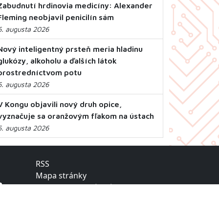
Zabudnutí hrdinovia medicíny: Alexander
Fleming neobjavil penicilín sám
6. augusta 2026
Nový inteligentný prsteň meria hladinu
glukózy, alkoholu a ďalších látok
prostredníctvom potu
6. augusta 2026
V Kongu objavili nový druh opice,
vyznačuje sa oranžovým fľakom na ústach
5. augusta 2026
RSS
Mapa stránky
Ochrana osobných údajov
Vyhlásenie o prístupnosti