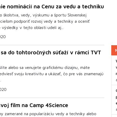
nie nominácií na Cenu za vedu a techniku
vo školstva, vedy, výskumu a športu Slovenskej
 cieľom podporiť rozvoj vedy a techniky a oceniť
výsledky v tejto oblasti udelí aj...
2020
 sa do tohtoročných súťaží v rámci TVT
slíte alebo sa venujete grafickému dizajnu, máte
edviesť svoju kreativitu a ukázať, čo pre vás znamenajú
.
2020
svoj film na Camp 4Science
lmy zamerané na popularizáciu vedy a techniky alebo