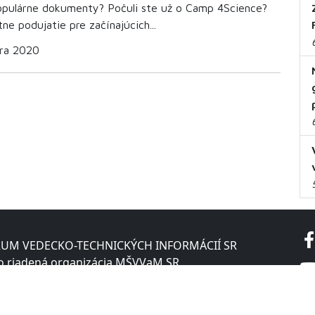
pulárne dokumenty? Počuli ste už o Camp 4Science?
tne podujatie pre začínajúcich...
ára 2020
UM VEDECKO-TECHNICKÝCH INFORMÁCIÍ SR
o riadená organizácia MŠVVaM SR
ská cesta 8A
 Bratislava