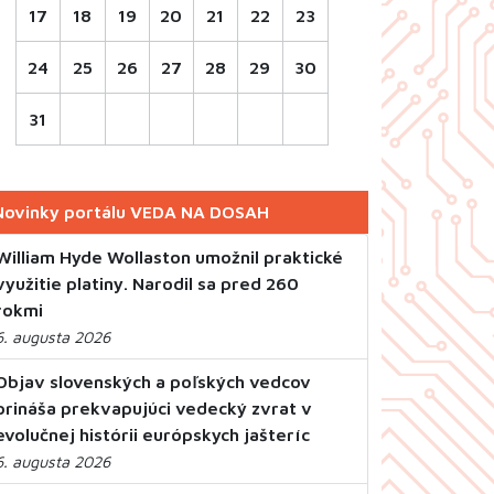
17
18
19
20
21
22
23
24
25
26
27
28
29
30
31
Novinky portálu VEDA NA DOSAH
William Hyde Wollaston umožnil praktické
využitie platiny. Narodil sa pred 260
rokmi
6. augusta 2026
Objav slovenských a poľských vedcov
prináša prekvapujúci vedecký zvrat v
evolučnej histórii európskych jašteríc
6. augusta 2026