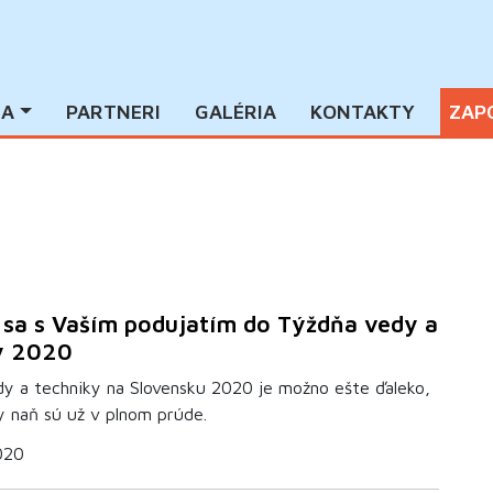
IA
PARTNERI
GALÉRIA
KONTAKTY
ZAP
 sa s Vaším podujatím do Týždňa vedy a
y 2020
y a techniky na Slovensku 2020 je možno ešte ďaleko,
y naň sú už v plnom prúde.
2020