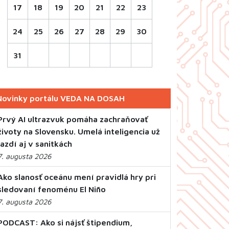
17
18
19
20
21
22
23
24
25
26
27
28
29
30
31
Novinky portálu VEDA NA DOSAH
Prvý AI ultrazvuk pomáha zachraňovať
životy na Slovensku. Umelá inteligencia už
jazdí aj v sanitkách
7. augusta 2026
Ako slanosť oceánu mení pravidlá hry pri
sledovaní fenoménu El Niño
7. augusta 2026
PODCAST: Ako si nájsť štipendium,