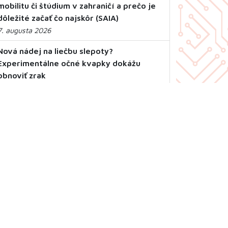
mobilitu či štúdium v zahraničí a prečo je
dôležité začať čo najskôr (SAIA)
7. augusta 2026
Nová nádej na liečbu slepoty?
Experimentálne očné kvapky dokážu
obnoviť zrak
7. augusta 2026
William Hyde Wollaston umožnil praktické
využitie platiny. Narodil sa pred 260
rokmi
6. augusta 2026
RSS
Mapa stránky
Ochrana osobných údajov
Vyhlásenie o prístupnosti