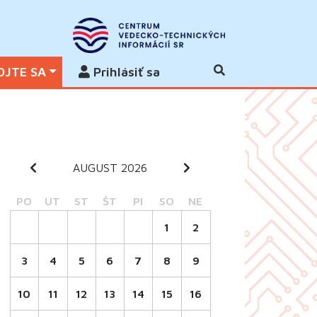
OJTE SA
Prihlásiť sa
AUGUST 2026
PO
UT
ST
ŠT
PI
SO
NE
1
2
3
4
5
6
7
8
9
10
11
12
13
14
15
16