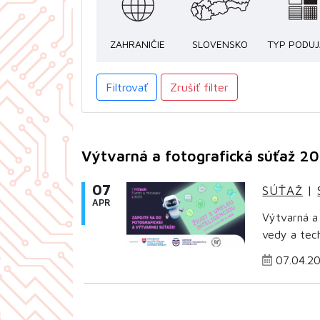
ZAHRANIČIE
SLOVENSKO
TYP PODUJ
Filtrovať
Zrušiť filter
Výtvarná a fotografická súťaž 2
07
SÚŤAŽ
|
APR
Výtvarná a
vedy a tech
07.04.2