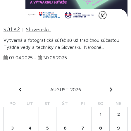
SÚŤAŽ
|
Slovensko
Výtvarná a fotografická súťaž sú už tradičnou súčasťou
Týždňa vedy a techniky na Slovensku. Národné...
07.04.2025 -
30.06.2025
AUGUST 2026
PO
UT
ST
ŠT
PI
SO
NE
1
2
3
4
5
6
7
8
9