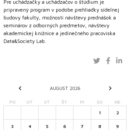
Pre uchádzačky a uchádzačov o štúdium je
pripravený program v podobe prehliadky sídelnej
budovy fakulty, možnosti návštevy prednášok a
seminárov z odborných predmetov, návštevy
akademickej knižnice a jedinečného pracoviska
Data&Society Lab.
AUGUST 2026
PO
UT
ST
ŠT
PI
SO
NE
1
2
3
4
5
6
7
8
9