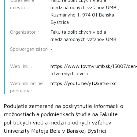
Upresnenie
Fakulta politických vied a
miesta :
medzinárodných vzťahov UMB ,
Kuzmányho 1, 974 01 Banská
Bystrica
Organizátor :
Fakulta politických vied a
medzinárodných vzťahov UMB
Spoluorganizátori
-
:
Web link :
https://www.fpvmv.umb.sk/15007/den
otvorenych-dveri
Web link online
https://youtu.be/ytQxaf6Eixc
podujatia:
Podujatie zamerané na poskytnutie informácií o
možnostiach a podmienkach štúdia na Fakulte
politických vied a medzinárodných vzťahov
Univerzity Mateja Bela v Banskej Bystrici.