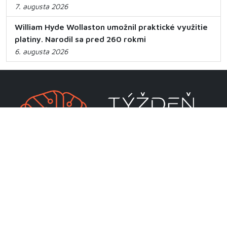
7. augusta 2026
William Hyde Wollaston umožnil praktické využitie
platiny. Narodil sa pred 260 rokmi
6. augusta 2026
CENTRUM VEDECKO-TECHNICKÝCH INFORMÁCIÍ SR
Priamo riadená organizácia MŠVVaM SR
Lamačská cesta 8A
811 04 Bratislava