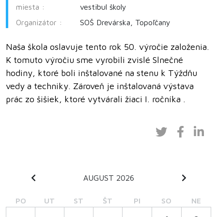
miesta :
vestibul školy
Organizátor :
SOŠ Drevárska, Topoľčany
Naša škola oslavuje tento rok 50. výročie založenia.
K tomuto výročiu sme vyrobili zvislé Slnečné
hodiny, ktoré boli inštalované na stenu k Týždňu
vedy a techniky. Zároveň je inštalovaná výstava
prác zo šišiek, ktoré vytvárali žiaci I. ročníka .
AUGUST 2026
PO
UT
ST
ŠT
PI
SO
NE