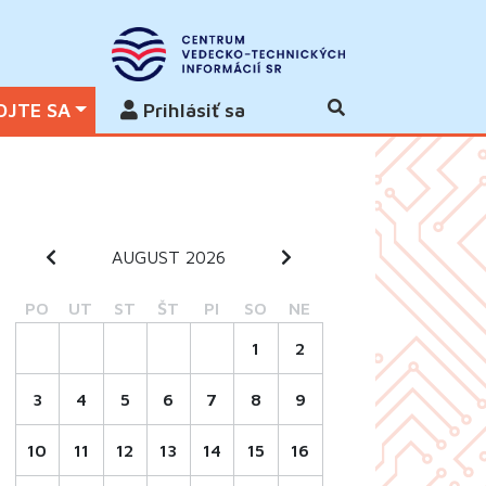
OJTE SA
Prihlásiť sa
AUGUST 2026
PO
UT
ST
ŠT
PI
SO
NE
1
2
3
4
5
6
7
8
9
10
11
12
13
14
15
16