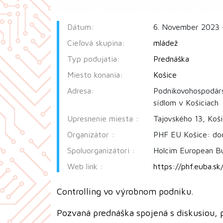
Dátum:
6. November 2023 
Cieľová skupina:
mládež
Typ podujatia:
Prednáška
Miesto konania:
Košice
Adresa:
Podnikovohospodárs
sídlom v Košiciach
Upresnenie miesta :
Tajovského 13, Koš
Organizátor :
PHF EU Košice: doc.
Spoluorganizátori :
Holcim European Bu
Web link :
https://phf.euba.sk
Controlling vo výrobnom podniku.
Pozvaná prednáška spojená s diskusiou, 