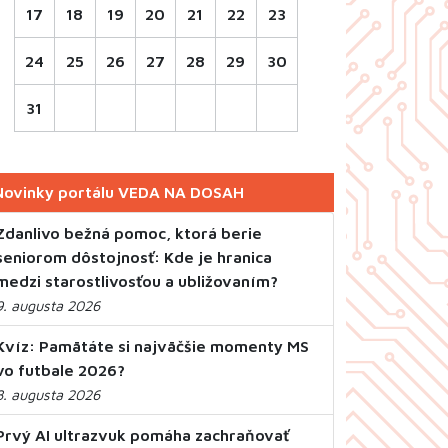
17
18
19
20
21
22
23
24
25
26
27
28
29
30
31
Novinky portálu VEDA NA DOSAH
Zdanlivo bežná pomoc, ktorá berie
seniorom dôstojnosť: Kde je hranica
medzi starostlivosťou a ubližovaním?
9. augusta 2026
Kvíz: Pamätáte si najväčšie momenty MS
vo futbale 2026?
8. augusta 2026
Prvý AI ultrazvuk pomáha zachraňovať