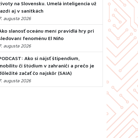
životy na Slovensku. Umelá inteligencia už
jazdí aj v sanitkách
7. augusta 2026
Ako slanosť oceánu mení pravidlá hry pri
sledovaní fenoménu El Niño
7. augusta 2026
PODCAST: Ako si nájsť štipendium,
mobilitu či štúdium v zahraničí a prečo je
dôležité začať čo najskôr (SAIA)
7. augusta 2026