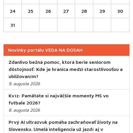
24
25
26
27
28
29
30
31
Novinky portálu VEDA NA DOSAH
Zdanlivo bežná pomoc, ktorá berie seniorom
dôstojnosť: Kde je hranica medzi starostlivosťou a
ubližovaním?
9. augusta 2026
Kvíz: Pamätáte si najväčšie momenty MS vo
futbale 2026?
8. augusta 2026
Prvý AI ultrazvuk pomáha zachraňovať životy na
Slovensku. Umelá inteligencia už jazdí aj v