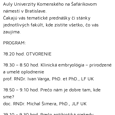
Auly Univerzity Komenského na Šafárikovom
námestí v Bratislave.
Čakajú vás tematické prednášky či stánky
jednotlivých fakúlt, kde zistíte všetko, čo vás
zaujíma.
PROGRAM:
?8.20 hod. OTVORENIE
?8.30 – 8.50 hod. Klinická embryológia – prirodzené
a umelé oplodnenie
prof. RNDr. Ivan Varga, PhD. et PhD., LF UK
?8.50 – 9.10 hod. Prečo nám je dobre tam, kde
sme?
doc. RNDr. Michal Šimera, PhD., JLF UK
?9.10 – 9.30 hod. Prečo antibiotiká niekedy