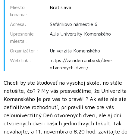
Miesto
Bratislava
konania:
Adresa:
Šafárikovo námestie 6
Upresnenie
Aula Univerzity Komenského
miesta :
Organizátor :
Univerzita Komenského
Web link :
https://zaziden.uniba.sk/den-
otvorenych-dveri/
Chceli by ste študovať na vysokej škole, no stále
netušíte, čo? ? My vás presvedčíme, že Univerzita
Komenského je pre vás to pravé! ? Ak ešte nie ste
definitívne rozhodnutí, pripravili sme pre vás
celouniverzitný Deň otvorených dverí, ale aj dni
otvorených dverí našich jednotlivých fakúlt. Tak
neváhajte, a 11. novembra o 8.20 hod. zavítajte do