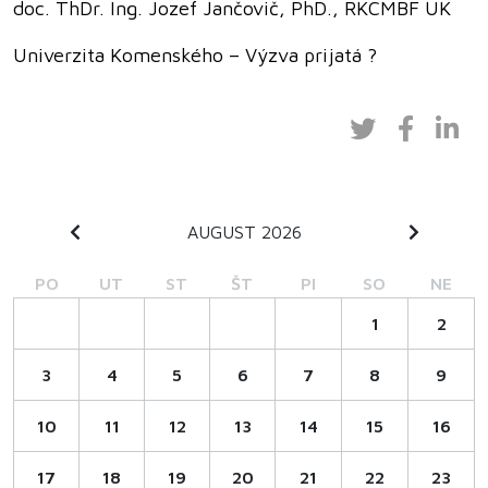
doc. ThDr. Ing. Jozef Jančovič, PhD., RKCMBF UK
Univerzita Komenského – Výzva prijatá ?
AUGUST 2026
PO
UT
ST
ŠT
PI
SO
NE
1
2
3
4
5
6
7
8
9
10
11
12
13
14
15
16
17
18
19
20
21
22
23