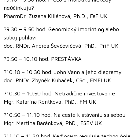
neúčinkujú?
PharmDr. Zuzana Kiliánová, Ph.D., FaF UK
?9.30 – 9.50 hod. Genomický imprinting alebo
súboj pohlaví
doc. RNDr. Andrea Ševčovičová, PhD., PriF UK
?9.50 – 10.10 hod. PRESTÁVKA
?10.10 – 10.30 hod. John Venn a jeho diagramy
doc. RNDr. Zbyněk Kubáček, CSc., FMFI UK
?10.30 – 10.50 hod. Netradičné investovanie
Mgr. Katarína Rentková, PhD., FM UK
?10.50 – 11.10 hod. Na ceste k stávaniu sa sebou
Mgr. Martina Baránková, PhD., FSEV UK
?11.10 – 11.30 hod. Keď právo reguluje technológie