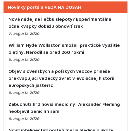
Novinky portálu VEDA NA DOSAH
Nová nádej na liečbu slepoty? Experimentálne
očné kvapky dokážu obnoviť zrak
7. augusta 2026
William Hyde Wollaston umožnil praktické využitie
platiny. Narodil sa pred 260 rokmi
6. augusta 2026
Objav slovenských a poľských vedcov prináša
prekvapujúci vedecký zvrat v evolučnej histórii
európskych jašteríc
6. augusta 2026
Zabudnutí hrdinovia medicíny: Alexander Fleming
neobjavil penicilín sám
6. augusta 2026
Nový inteligentný prsteň meria hladinu glukózy,