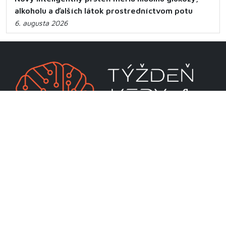
alkoholu a ďalších látok prostredníctvom potu
6. augusta 2026
CENTRUM VEDECKO-TECHNICKÝCH INFORMÁCIÍ SR
Priamo riadená organizácia MŠVVaM SR
Lamačská cesta 8A
811 04 Bratislava