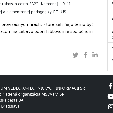
ratislavská cesta 3322, Komárno) - B111
ej a elementárnej pedagogiky PF UJS
mprovizačných hrách, ktoré zahŕňajú tému byť
ôrazom na zábavu popri hĺbkovom a spoločnom
UM VEDECKO-TECHNICKÝCH INFORMÁCIÍ SR
o riadená organizácia MŠVVaM SR
ská cesta 8A
 Bratislava