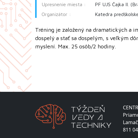
Upresnenie miesta :
PF UJS Čajka II. (B
Organizátor :
Katedra predškolsk
Tréning je založený na dramatických a i
dospelý a stať sa dospelým, s veľkým d
myslení. Max. 25 osôb/2 hodiny.
CENTR
Priam
Lamač
811 04