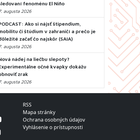
sledovaní fenoménu El Niño
7. augusta 2026
PODCAST: Ako si nájsť štipendium,
mobilitu či štúdium v zahraničí a prečo je
dôležité začať čo najskôr (SAIA)
7. augusta 2026
Nová nádej na liečbu slepoty?
Experimentálne očné kvapky dokážu
obnoviť zrak
7. augusta 2026
RSS
Mapa stránky
Ochrana osobných údajov
Vyhlásenie o prístupnosti