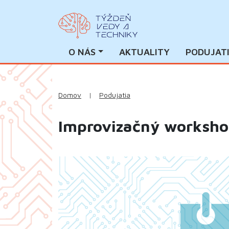
O NÁS
AKTUALITY
PODUJAT
Domov
|
Podujatia
Improvizačný worksho