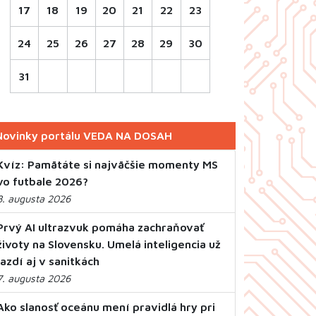
17
18
19
20
21
22
23
24
25
26
27
28
29
30
31
Novinky portálu VEDA NA DOSAH
Kvíz: Pamätáte si najväčšie momenty MS
vo futbale 2026?
8. augusta 2026
Prvý AI ultrazvuk pomáha zachraňovať
životy na Slovensku. Umelá inteligencia už
jazdí aj v sanitkách
7. augusta 2026
Ako slanosť oceánu mení pravidlá hry pri