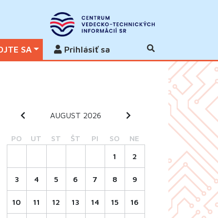
OJTE SA
Prihlásiť sa
AUGUST 2026
PO
UT
ST
ŠT
PI
SO
NE
1
2
3
4
5
6
7
8
9
10
11
12
13
14
15
16