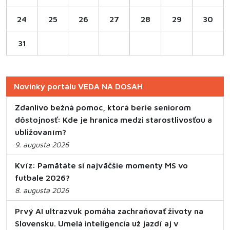
24
25
26
27
28
29
30
31
Novinky portálu VEDA NA DOSAH
Zdanlivo bežná pomoc, ktorá berie seniorom
dôstojnosť: Kde je hranica medzi starostlivosťou a
ubližovaním?
9. augusta 2026
Kvíz: Pamätáte si najväčšie momenty MS vo
futbale 2026?
8. augusta 2026
Prvý AI ultrazvuk pomáha zachraňovať životy na
Slovensku. Umelá inteligencia už jazdí aj v