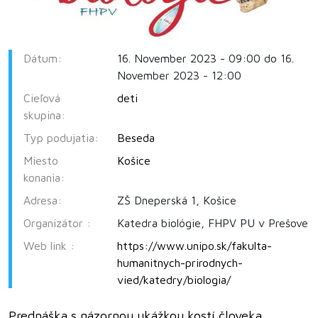
Dátum:
16. November 2023 - 09:00 do 16.
November 2023 - 12:00
Cieľová
deti
skupina:
Typ podujatia:
Beseda
Miesto
Košice
konania:
Adresa:
ZŠ Dneperská 1, Košice
Organizátor :
Katedra biológie, FHPV PU v Prešove
Web link :
https://www.unipo.sk/fakulta-
humanitnych-prirodnych-
vied/katedry/biologia/
Prednáška s názornou ukážkou kostí človeka.