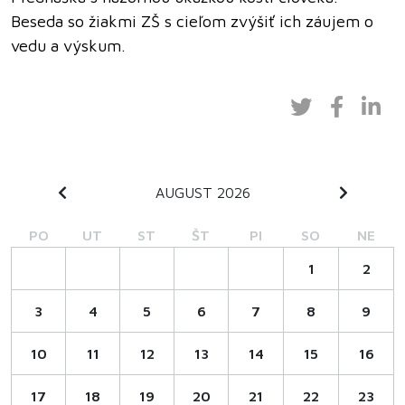
Beseda so žiakmi ZŠ s cieľom zvýšiť ich záujem o
vedu a výskum.
AUGUST 2026
PO
UT
ST
ŠT
PI
SO
NE
1
2
3
4
5
6
7
8
9
10
11
12
13
14
15
16
17
18
19
20
21
22
23