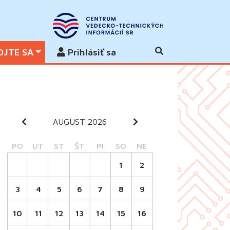
OJTE SA
Prihlásiť sa
AUGUST 2026
PO
UT
ST
ŠT
PI
SO
NE
1
2
3
4
5
6
7
8
9
10
11
12
13
14
15
16