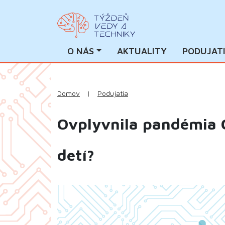
O NÁS
AKTUALITY
PODUJAT
Domov
|
Podujatia
Ovplyvnila pandémia C
detí?