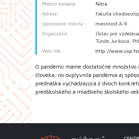
Miesto konania:
Nitra
Adresa:
Fakulta stredoeuróp
Upresnenie miesta :
miestnosť A-9
Organizátor :
Ústav pre vzdeláva
Tünde Juríková, Ph
Web link :
http://www.uvp.fss
O pandémii máme dostatočné množstvo in
človeka, no ovplyvnila pandémia aj spôs
prednáška vychádzajúca z dvoch konkré
predškolského a mladšieho školského vek
CENTR