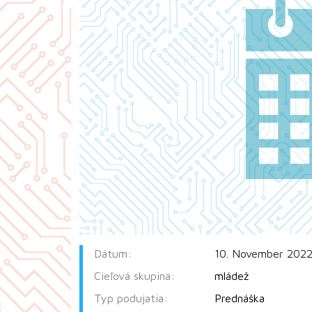
Dátum:
10. November 2022
Cieľová skupina:
mládež
Typ podujatia:
Prednáška