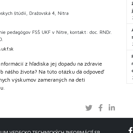
skych štúdií, Dražovská 4, Nitra
nie pedagógov FSŠ UKF v Nitre, kontakt: doc. RNDr.
D.
.ukf.sk
formácií z hľadiska jej dopadu na zdravie
ob nášho života? Na túto otázku dá odpoveď
tnych výskumov zameraných na deti
u.
UM VEDECKO-TECHNICKÝCH INFORMÁCIÍ SR