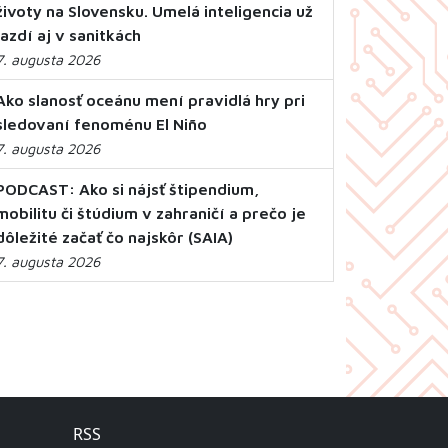
životy na Slovensku. Umelá inteligencia už
jazdí aj v sanitkách
7. augusta 2026
Ako slanosť oceánu mení pravidlá hry pri
sledovaní fenoménu El Niño
7. augusta 2026
PODCAST: Ako si nájsť štipendium,
mobilitu či štúdium v zahraničí a prečo je
dôležité začať čo najskôr (SAIA)
7. augusta 2026
RSS