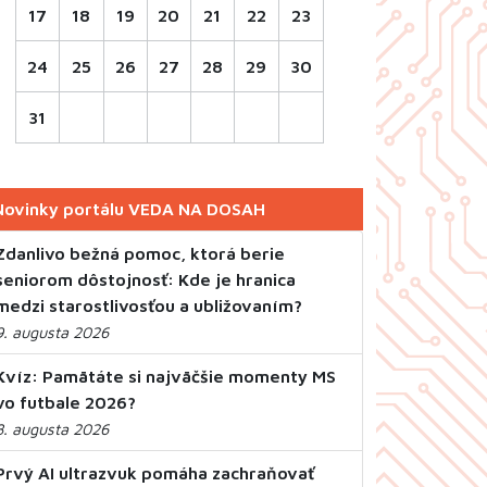
17
18
19
20
21
22
23
24
25
26
27
28
29
30
31
Novinky portálu VEDA NA DOSAH
Zdanlivo bežná pomoc, ktorá berie
seniorom dôstojnosť: Kde je hranica
medzi starostlivosťou a ubližovaním?
9. augusta 2026
Kvíz: Pamätáte si najväčšie momenty MS
vo futbale 2026?
8. augusta 2026
Prvý AI ultrazvuk pomáha zachraňovať