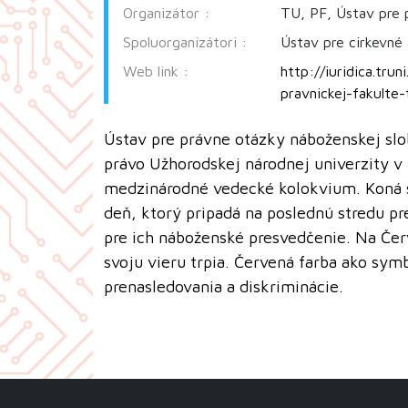
Organizátor :
TU, PF, Ústav pre 
Spoluorganizátori :
Ústav pre cirkevné 
Web link :
http://iuridica.tru
pravnickej-fakulte-
Ústav pre právne otázky náboženskej slo
právo Užhorodskej národnej univerzity v
medzinárodné vedecké kolokvium. Koná 
deň, ktorý pripadá na poslednú stredu p
pre ich náboženské presvedčenie. Na Červ
svoju vieru trpia. Červená farba ako sy
prenasledovania a diskriminácie.