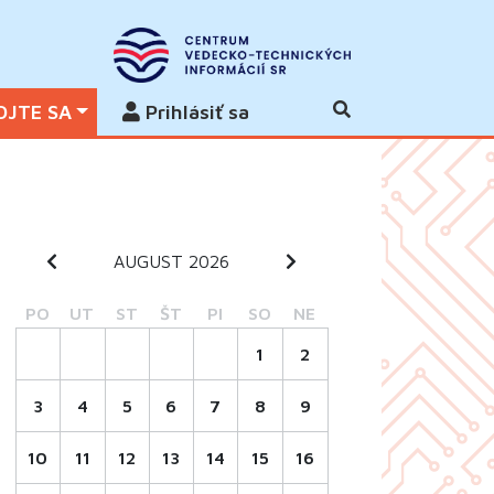
OJTE SA
Prihlásiť sa
AUGUST 2026
PO
UT
ST
ŠT
PI
SO
NE
1
2
3
4
5
6
7
8
9
10
11
12
13
14
15
16