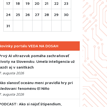
17
18
19
20
21
22
23
24
25
26
27
28
29
30
31
Novinky portálu VEDA NA DOSAH
Prvý AI ultrazvuk pomáha zachraňovať
životy na Slovensku. Umelá inteligencia už
jazdí aj v sanitkách
7. augusta 2026
Ako slanosť oceánu mení pravidlá hry pri
sledovaní fenoménu El Niño
7. augusta 2026
PODCAST: Ako si nájsť štipendium,