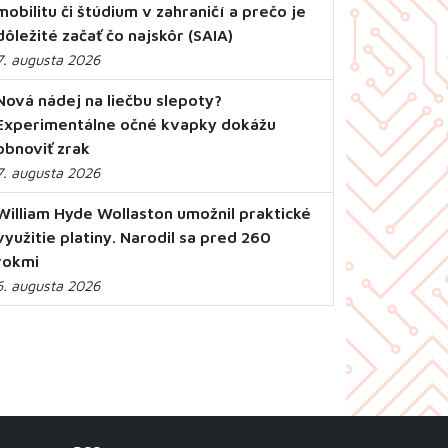
mobilitu či štúdium v zahraničí a prečo je
dôležité začať čo najskôr (SAIA)
7. augusta 2026
Nová nádej na liečbu slepoty?
Experimentálne očné kvapky dokážu
obnoviť zrak
7. augusta 2026
William Hyde Wollaston umožnil praktické
využitie platiny. Narodil sa pred 260
rokmi
6. augusta 2026