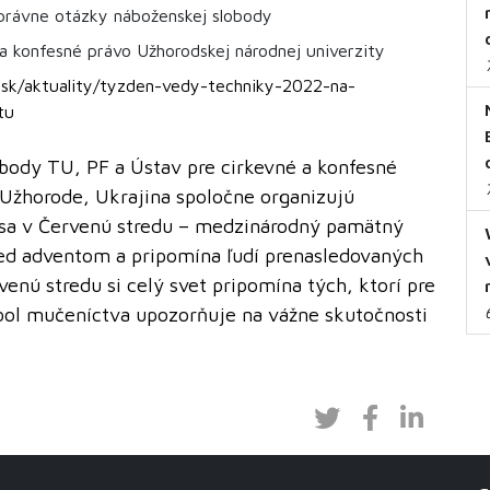
právne otázky náboženskej slobody
a konfesné právo Užhorodskej národnej univerzity
ni.sk/aktuality/tyzden-vedy-techniky-2022-na-
tu
body TU, PF a Ústav pre cirkevné a konfesné
 Užhorode, Ukrajina spoločne organizujú
sa v Červenú stredu – medzinárodný pamätný
red adventom a pripomína ľudí prenasledovaných
enú stredu si celý svet pripomína tých, ktorí pre
mbol mučeníctva upozorňuje na vážne skutočnosti