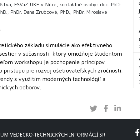
ľstva, FSVaZ UKF v Nitre, kontaktné osoby: doc. PhDr.
hD., PhDr. Dana Zrubcová, PhD., PhDr. Miroslava
k
etického základu simulácie ako efektívneho
sestier v súčasnosti, ktorý umožňuje študentom
 Cieľom workshopu je pochopenie princípov
 prístupu pre rozvoj ošetrovateľských zručností.
endy s využitím moderných technológií a
níckych odborov.
UM VEDECKO-TECHNICKÝCH INFORMÁCIÍ SR