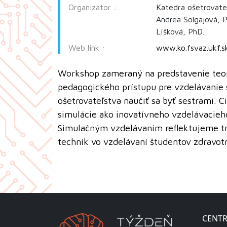
Organizátor :
Katedra ošetrovate
Andrea Solgajová, P
Líšková, PhD.
Web link :
www.ko.fsvaz.ukf.s
Workshop zameraný na predstavenie teor
pedagogického prístupu pre vzdelávanie 
ošetrovateľstva naučiť sa byť sestrami.
simulácie ako inovatívneho vzdelávacieho
Simulačným vzdelávaním reflektujeme tr
techník vo vzdelávaní študentov zdravot
CENTR