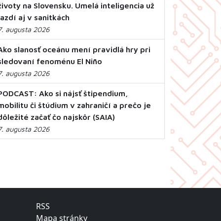
životy na Slovensku. Umelá inteligencia už
jazdí aj v sanitkách
7. augusta 2026
Ako slanosť oceánu mení pravidlá hry pri
sledovaní fenoménu El Niño
7. augusta 2026
PODCAST: Ako si nájsť štipendium,
mobilitu či štúdium v zahraničí a prečo je
dôležité začať čo najskôr (SAIA)
7. augusta 2026
RSS
Mapa stránky