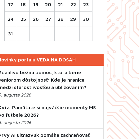
17
18
19
20
21
22
23
24
25
26
27
28
29
30
31
Novinky portálu VEDA NA DOSAH
Zdanlivo bežná pomoc, ktorá berie
seniorom dôstojnosť: Kde je hranica
medzi starostlivosťou a ubližovaním?
9. augusta 2026
Kvíz: Pamätáte si najväčšie momenty MS
vo futbale 2026?
8. augusta 2026
Prvý AI ultrazvuk pomáha zachraňovať