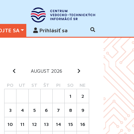
OJTE SA
Prihlásiť sa
AUGUST 2026
PO
UT
ST
ŠT
PI
SO
NE
1
2
3
4
5
6
7
8
9
10
11
12
13
14
15
16