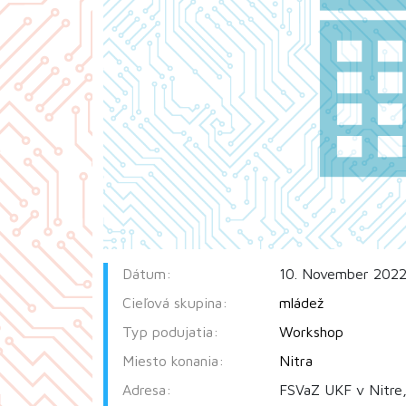
Dátum:
10. November 2022
Cieľová skupina:
mládež
Typ podujatia:
Workshop
Miesto konania:
Nitra
Adresa:
FSVaZ UKF v Nitre,