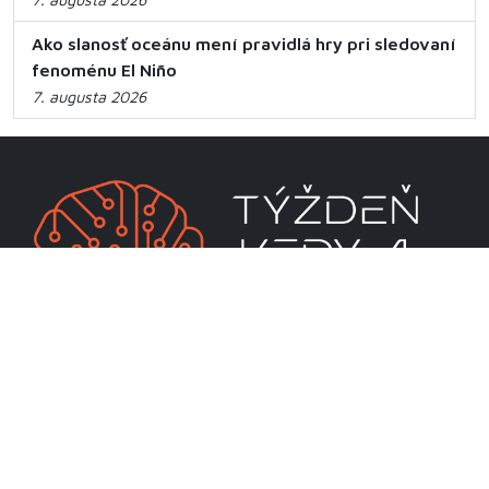
Ako slanosť oceánu mení pravidlá hry pri sledovaní
fenoménu El Niño
7. augusta 2026
CENTRUM VEDECKO-TECHNICKÝCH INFORMÁCIÍ SR
Priamo riadená organizácia MŠVVaM SR
Lamačská cesta 8A
811 04 Bratislava