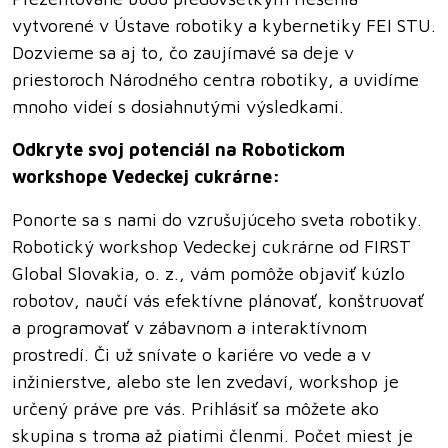
vytvorené v Ústave robotiky a kybernetiky FEI STU.
Dozvieme sa aj to, čo zaujímavé sa deje v
priestoroch Národného centra robotiky, a uvidíme
mnoho videí s dosiahnutými výsledkami.
Odkryte svoj potenciál na Robotickom
workshope Vedeckej cukrárne:
Ponorte sa s nami do vzrušujúceho sveta robotiky.
Robotický workshop Vedeckej cukrárne od FIRST
Global Slovakia, o. z., vám pomôže objaviť kúzlo
robotov, naučí vás efektívne plánovať, konštruovať
a programovať v zábavnom a interaktívnom
prostredí. Či už snívate o kariére vo vede a v
inžinierstve, alebo ste len zvedaví, workshop je
určený práve pre vás. Prihlásiť sa môžete ako
skupina s troma až piatimi členmi. Počet miest je