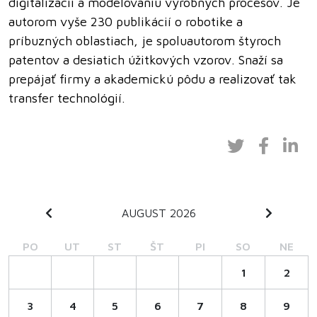
digitalizácii a modelovaniu výrobných procesov. Je
autorom vyše 230 publikácií o robotike a
príbuzných oblastiach, je spoluautorom štyroch
patentov a desiatich úžitkových vzorov. Snaží sa
prepájať firmy a akademickú pôdu a realizovať tak
transfer technológií.
AUGUST 2026
PO
UT
ST
ŠT
PI
SO
NE
1
2
3
4
5
6
7
8
9