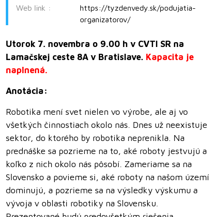
Web link :
https://tyzdenvedy.sk/podujatia-
organizatorov/
Utorok 7. novembra o 9.00 h v CVTI SR na
Lamačskej ceste 8A v Bratislave.
Kapacita je
naplnená.
Anotácia:
Robotika mení svet nielen vo výrobe, ale aj vo
všetkých činnostiach okolo nás. Dnes už neexistuje
sektor, do ktorého by robotika neprenikla. Na
prednáške sa pozrieme na to, aké roboty jestvujú a
koľko z nich okolo nás pôsobí. Zameriame sa na
Slovensko a povieme si, aké roboty na našom území
dominujú, a pozrieme sa na výsledky výskumu a
vývoja v oblasti robotiky na Slovensku.
Prezentované budú predovšetkým riešenia