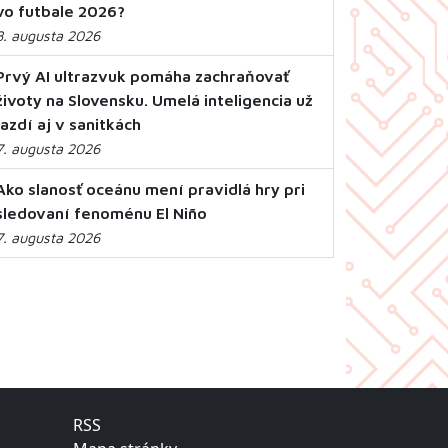
vo futbale 2026?
8. augusta 2026
Prvý AI ultrazvuk pomáha zachraňovať
životy na Slovensku. Umelá inteligencia už
jazdí aj v sanitkách
7. augusta 2026
Ako slanosť oceánu mení pravidlá hry pri
sledovaní fenoménu El Niño
7. augusta 2026
RSS