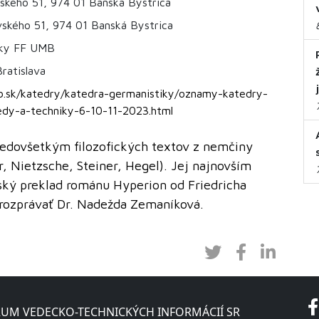
vského 51, 974 01 Banská Bystrica
ského 51, 974 01 Banská Bystrica
iky FF UMB
ratislava
b.sk/katedry/katedra-germanistiky/oznamy-katedry-
edy-a-techniky-6-10-11-2023.html
predovšetkým filozofických textov z nemčiny
, Nietzsche, Steiner, Hegel). Jej najnovším
ský preklad románu Hyperion od Friedricha
e rozprávať Dr. Nadežda Zemaníková.
UM VEDECKO-TECHNICKÝCH INFORMÁCIÍ SR