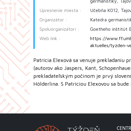
germanistiky, Tajo
Upresnenie miesta :
Učebňa K012, Tajov
Organizátor :
Katedra germanist
Spoluorganizátori :
Goetheho inštitút B
Web link :
https://www.ff.um
aktuelles/tyzden-v
Patrícia Elexová sa venuje prekladaniu 
(autorov ako Jaspers, Kant, Schopenhauer
prekladateľským počinom je prvý sloven
Hölderlina. S Patríciou Elexovou sa bud
CENTR