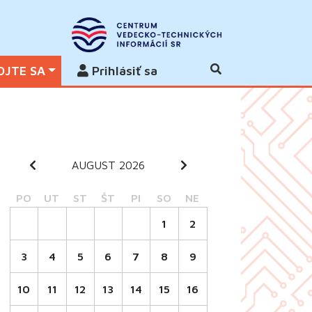
OJTE SA
Prihlásiť sa
AUGUST 2026
PO
UT
ST
ŠT
PI
SO
NE
1
2
3
4
5
6
7
8
9
10
11
12
13
14
15
16