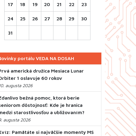
17
18
19
20
21
22
23
24
25
26
27
28
29
30
31
Novinky portálu VEDA NA DOSAH
Prvá americká družica Mesiaca Lunar
Orbiter 1 oslavuje 60 rokov
10. augusta 2026
Zdanlivo bežná pomoc, ktorá berie
seniorom dôstojnosť: Kde je hranica
medzi starostlivosťou a ubližovaním?
9. augusta 2026
Kvíz: Pamätáte si najväčšie momenty MS