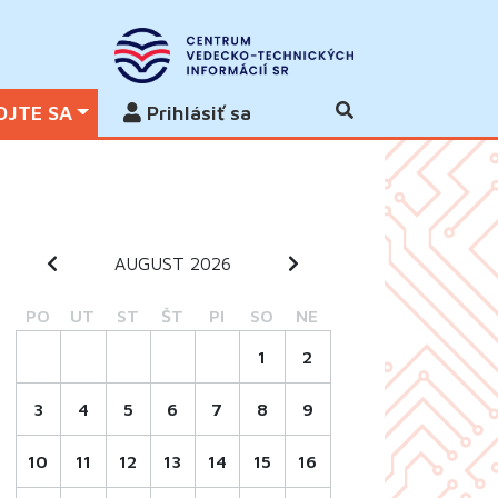
OJTE SA
Prihlásiť sa
AUGUST 2026
PO
UT
ST
ŠT
PI
SO
NE
1
2
3
4
5
6
7
8
9
10
11
12
13
14
15
16