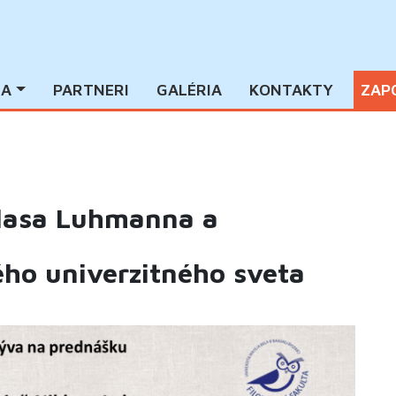
IA
PARTNERI
GALÉRIA
KONTAKTY
ZAP
lasa Luhmanna a
ého univerzitného sveta