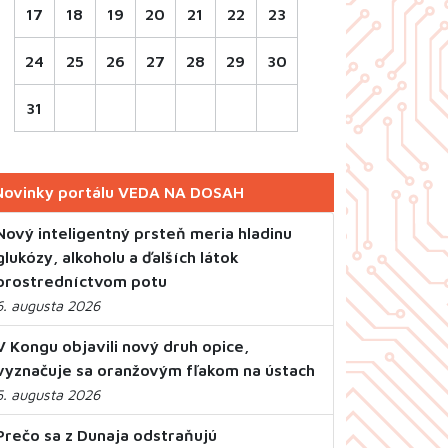
17
18
19
20
21
22
23
24
25
26
27
28
29
30
31
Novinky portálu VEDA NA DOSAH
Nový inteligentný prsteň meria hladinu
glukózy, alkoholu a ďalších látok
prostredníctvom potu
6. augusta 2026
V Kongu objavili nový druh opice,
vyznačuje sa oranžovým fľakom na ústach
5. augusta 2026
Prečo sa z Dunaja odstraňujú