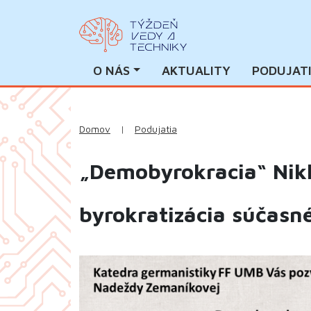
O NÁS
AKTUALITY
PODUJAT
Domov
|
Podujatia
„Demobyrokracia“ Nik
byrokratizácia súčasn