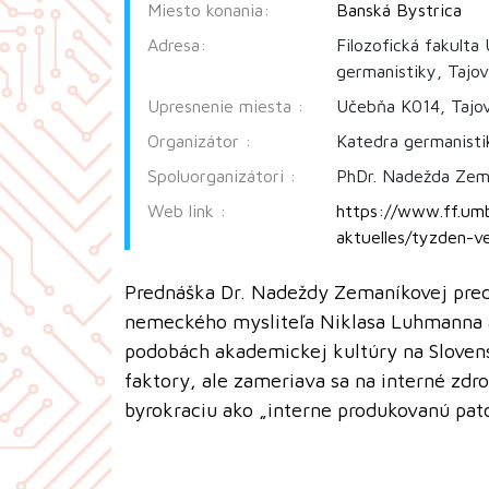
Miesto konania:
Banská Bystrica
Adresa:
Filozofická fakulta
germanistiky, Tajo
Upresnenie miesta :
Učebňa K014, Tajov
Organizátor :
Katedra germanist
Spoluorganizátori :
PhDr. Nadežda Zem
Web link :
https://www.ff.um
aktuelles/tyzden-v
Prednáška Dr. Nadeždy Zemaníkovej pred
nemeckého mysliteľa Niklasa Luhmanna a
podobách akademickej kultúry na Sloven
faktory, ale zameriava sa na interné zdro
byrokraciu ako „interne produkovanú pato