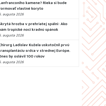
Lanfranconiho kamene? Rieka si bude
formovať vlastné koryto
5. augusta 2026
Skrytá hrozba v prehriatej spálni: Ako
nám tropické noci kradnú spánok
5. augusta 2026
Chirurg Ladislav Kužela uskutočnil prvú
transplantáciu srdca v strednej Európe.
Dnes by oslávil 100 rokov
5. augusta 2026