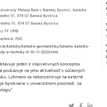
 Univerzity Mateja Bela v Banskej Bystrici, Katedra
vského 51, 974 01 Banská Bystrica
ského 51, 974 01 Banská Bystrica
iky FF UMB
aníková, PhD.
b.sk/katedry/katedra-germanistiky/oznamy-katedry-
edy-a-techniky-6-10-11-2023.html
stavuje jeden z inšpiratívnych konceptov
 poukazuje na jeho aktuálnosť v súčasných
sku. Luhmann sa nekoncentruje na externé
je byrokracie v univerzitnom prostredí, na
lógiu“.