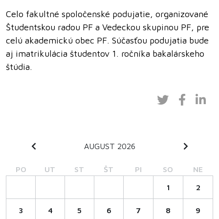
Celo fakultné spoločenské podujatie, organizované
Študentskou radou PF a Vedeckou skupinou PF, pre
celú akademickú obec PF. Súčasťou podujatia bude
aj imatrikulácia študentov 1. ročníka bakalárskeho
štúdia.
AUGUST 2026
PO
UT
ST
ŠT
PI
SO
NE
1
2
3
4
5
6
7
8
9