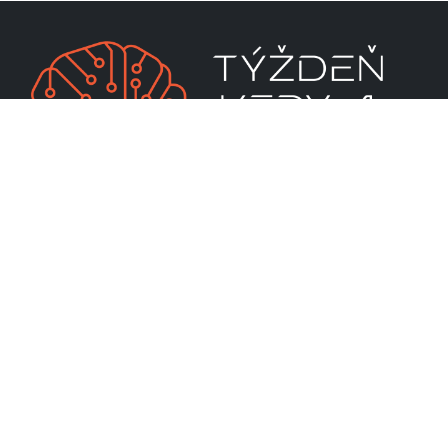
CENTRUM VEDECKO-TECHNICKÝCH INFORMÁCIÍ SR
Priamo riadená organizácia MŠVVaM SR
Lamačská cesta 8A
811 04 Bratislava
RSS
Mapa stránky
Ochrana osobných údajov
Vyhlásenie o prístupnosti