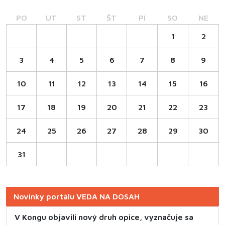
PO
UT
ST
ŠT
PI
SO
NE
1
2
3
4
5
6
7
8
9
10
11
12
13
14
15
16
17
18
19
20
21
22
23
24
25
26
27
28
29
30
31
Novinky portálu VEDA NA DOSAH
V Kongu objavili nový druh opice, vyznačuje sa