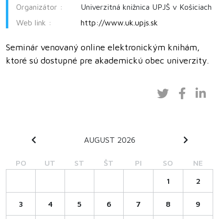
Organizátor :
Univerzitná knižnica UPJŠ v Košiciach
Web link :
http://www.uk.upjs.sk
Seminár venovaný online elektronickým knihám,
ktoré sú dostupné pre akademickú obec univerzity.
AUGUST 2026
PO
UT
ST
ŠT
PI
SO
NE
1
2
3
4
5
6
7
8
9