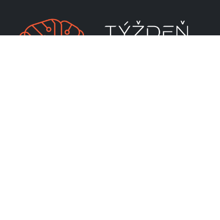
CENTRUM VEDECKO-TECHNICKÝCH INFORMÁCIÍ SR
Priamo riadená organizácia MŠVVaM SR
Lamačská cesta 8A
811 04 Bratislava
RSS
Mapa stránky
Ochrana osobných údajov
Vyhlásenie o prístupnosti