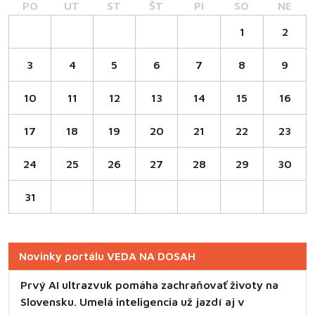
PO
UT
ST
ŠT
PI
SO
NE
1
2
3
4
5
6
7
8
9
10
11
12
13
14
15
16
17
18
19
20
21
22
23
24
25
26
27
28
29
30
31
Novinky portálu VEDA NA DOSAH
Prvý AI ultrazvuk pomáha zachraňovať životy na
Slovensku. Umelá inteligencia už jazdí aj v