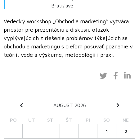
Bratislave
Vedecký workshop „Obchod a marketing“ vytvára
priestor pre prezentáciu a diskusiu otázok
vyplývajúcich z riešenia problémov týkajúcich sa
obchodu a marketingu s cieľom posúvať poznanie v
teórii, vede a výskume, metodológii i praxi.
AUGUST 2026
PO
UT
ST
ŠT
PI
SO
NE
1
2