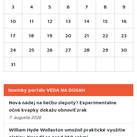
3
4
5
6
7
8
9
10
11
12
13
14
15
16
17
18
19
20
21
22
23
24
25
26
27
28
29
30
31
Novinky portálu VEDA NA DOSAH
Nová nádej na liečbu slepoty? Experimentálne
očné kvapky dokážu obnoviť zrak
7. augusta 2026
William Hyde Wollaston umožnil praktické využitie