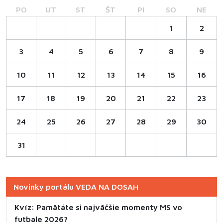
PO
UT
ST
ŠT
PI
SO
NE
1
2
3
4
5
6
7
8
9
10
11
12
13
14
15
16
17
18
19
20
21
22
23
24
25
26
27
28
29
30
31
Novinky portálu VEDA NA DOSAH
Kvíz: Pamätáte si najväčšie momenty MS vo
futbale 2026?