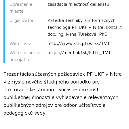
Upresnenie
zasadacia miestnosť dekanátu
miesta :
Organizátor :
Katedra techniky a informačných
technológií PF UKF v Nitre, kontakt:
doc. Ing. Ivana Tureková, PhD.
Web link :
http://www.ktit.pf.ukf.sk/TVT
Web link online
https://meet.ukf.sk/KTIT_TVT
podujatia:
Prezentácia súčasných požiadaviek PF UKF v Nitre
v zmysle nového študijného poriadku pre
doktorandské štúdium. Súčasné možnosti
publikačnej činnosti a vyhľadávanie relevantných
publikačných zdrojov pre odbor učiteľstvo a
pedagogické vedy.