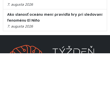
7. augusta 2026
Ako slanosť oceánu mení pravidlá hry pri sledovaní
fenoménu El Niño
7. augusta 2026
CENTRUM VEDECKO-TECHNICKÝCH INFORMÁCIÍ SR
Priamo riadená organizácia MŠVVaM SR
Lamačská cesta 8A
811 04 Bratislava