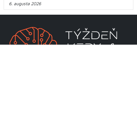
6. augusta 2026
CENTRUM VEDECKO-TECHNICKÝCH INFORMÁCIÍ SR
Priamo riadená organizácia MŠVVaM SR
Lamačská cesta 8A
811 04 Bratislava
RSS
Mapa stránky