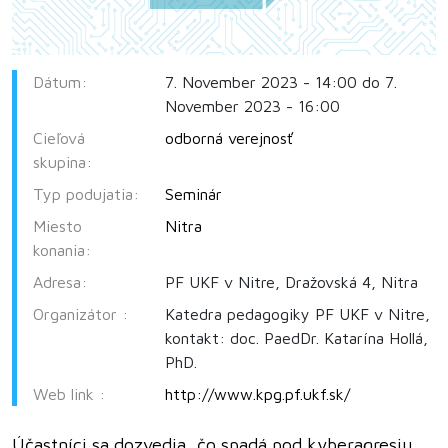
Dátum:
7. November 2023 - 14:00 do 7.
November 2023 - 16:00
Cieľová
odborná verejnosť
skupina:
Typ podujatia:
Seminár
Miesto
Nitra
konania:
Adresa:
PF UKF v Nitre, Dražovská 4, Nitra
Organizátor :
Katedra pedagogiky PF UKF v Nitre,
kontakt: doc. PaedDr. Katarína Hollá,
PhD.
Web link :
http://www.kpg.pf.ukf.sk/
Účastníci sa dozvedia, čo spadá pod kyberagresiu,