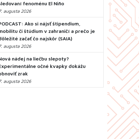
sledovaní fenoménu El Niño
7. augusta 2026
PODCAST: Ako si nájsť štipendium,
mobilitu či štúdium v zahraničí a prečo je
dôležité začať čo najskôr (SAIA)
7. augusta 2026
Nová nádej na liečbu slepoty?
Experimentálne očné kvapky dokážu
obnoviť zrak
7. augusta 2026