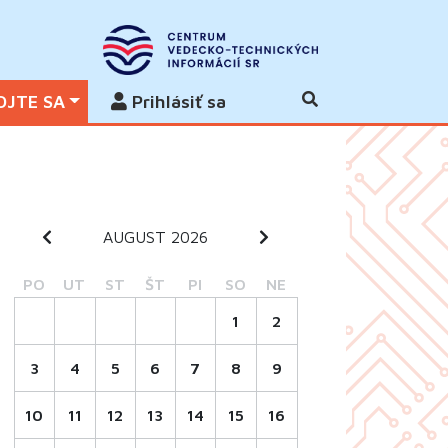
OJTE SA
Prihlásiť sa
AUGUST 2026
PO
UT
ST
ŠT
PI
SO
NE
1
2
3
4
5
6
7
8
9
10
11
12
13
14
15
16