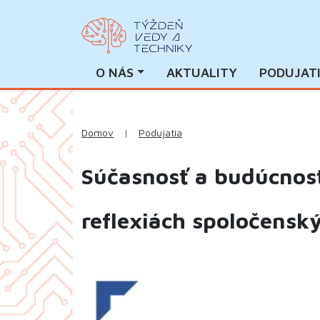
O NÁS
AKTUALITY
PODUJAT
Domov
|
Podujatia
Súčasnosť a budúcnosť
reflexiách spoločensk