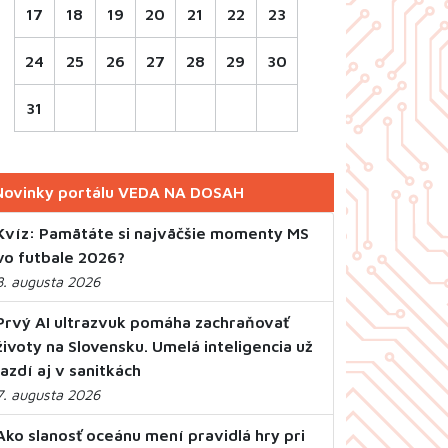
17
18
19
20
21
22
23
24
25
26
27
28
29
30
31
Novinky portálu VEDA NA DOSAH
Kvíz: Pamätáte si najväčšie momenty MS
vo futbale 2026?
8. augusta 2026
Prvý AI ultrazvuk pomáha zachraňovať
životy na Slovensku. Umelá inteligencia už
jazdí aj v sanitkách
7. augusta 2026
Ako slanosť oceánu mení pravidlá hry pri