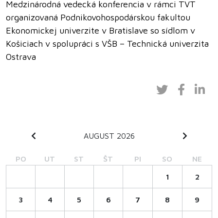
Medzinárodná vedecká konferencia v rámci TVT
organizovaná Podnikovohospodárskou fakultou
Ekonomickej univerzite v Bratislave so sídlom v
Košiciach v spolupráci s VŠB – Technická univerzita
Ostrava
AUGUST 2026
PO
UT
ST
ŠT
PI
SO
NE
1
2
3
4
5
6
7
8
9