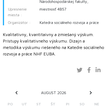
Národohospodárskej fakulty,
Upresnenie
miestnosť 4B57
miesta :
Organizátor :
Katedra sociálneho rozvoja a práce
Kvalitatívny, kvantitaívny a zmiešaný výskum.
Prístupy kvalitatívneho výskumu. Dizajn a
metodika výskumu riešeného na Katedre sociálneho
rozvoja a práce NHF EUBA.
AUGUST 2026
PO
UT
ST
ŠT
PI
SO
NE