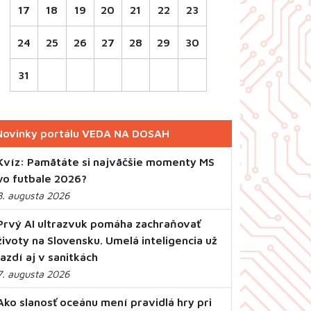
17
18
19
20
21
22
23
24
25
26
27
28
29
30
31
Novinky portálu VEDA NA DOSAH
Kvíz: Pamätáte si najväčšie momenty MS
vo futbale 2026?
8. augusta 2026
Prvý AI ultrazvuk pomáha zachraňovať
životy na Slovensku. Umelá inteligencia už
jazdí aj v sanitkách
7. augusta 2026
Ako slanosť oceánu mení pravidlá hry pri