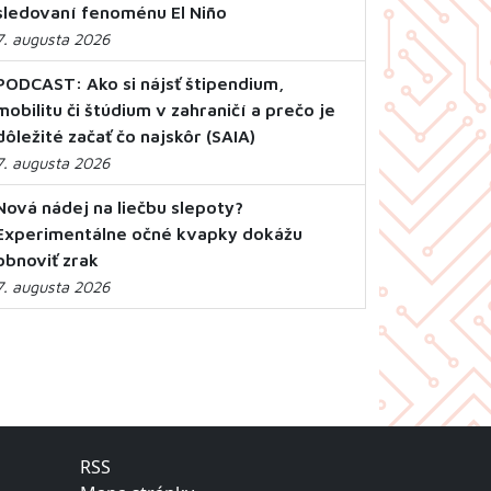
sledovaní fenoménu El Niño
7. augusta 2026
PODCAST: Ako si nájsť štipendium,
mobilitu či štúdium v zahraničí a prečo je
dôležité začať čo najskôr (SAIA)
7. augusta 2026
Nová nádej na liečbu slepoty?
Experimentálne očné kvapky dokážu
obnoviť zrak
7. augusta 2026
RSS