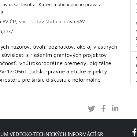
Právnická fakulta, Katedra obchodného práva a
va
 AV ČR, v.v.i.; Ústav štátu a práva SAV
js.sk/
ych názorov, úvah, poznatkov, ako aj vlastných
súvislosti s riešením grantových projektov
čnosť: vnútrokorporátne premeny, digitálne
VV-17-0561 Ľudsko-právne a etické aspekty
riestoru pre širšiu diskusiu a neformálne
UM VEDECKO-TECHNICKÝCH INFORMÁCIÍ SR