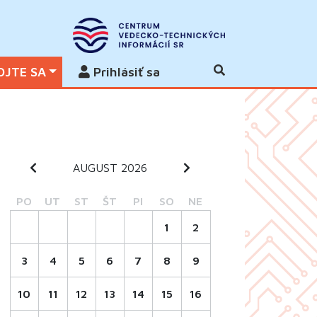
OJTE SA
Prihlásiť sa
AUGUST 2026
PO
UT
ST
ŠT
PI
SO
NE
1
2
3
4
5
6
7
8
9
10
11
12
13
14
15
16