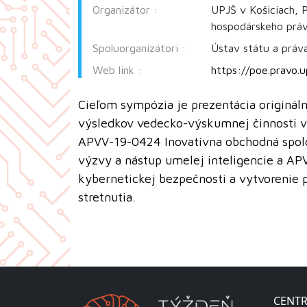
Organizátor :
UPJŠ v Košiciach, 
hospodárskeho prá
Spoluorganizátori :
Ústav státu a práva
Web link :
https://poe.pravo.up
Cieľom sympózia je prezentácia origináln
výsledkov vedecko-výskumnej činnosti v 
APVV-19-0424 Inovatívna obchodná spolo
výzvy a nástup umelej inteligencie a AP
kybernetickej bezpečnosti a vytvorenie p
stretnutia.
CENTR