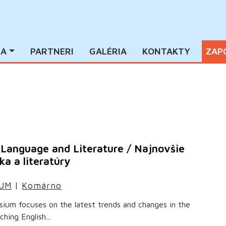
IA
PARTNERI
GALÉRIA
KONTAKTY
ZAP
h Language and Literature / Najnovšie
a a literatúry
IUM
|
Komárno
ium focuses on the latest trends and changes in the
ching English...