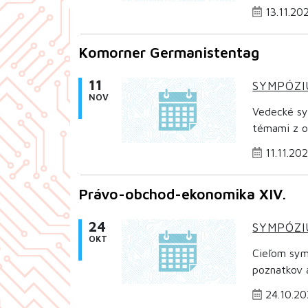
13.11.20
Komorner Germanistentag
11
SYMPÓZ
NOV
Vedecké sy
témami z o
11.11.20
Právo-obchod-ekonomika XIV.
24
SYMPÓZ
OKT
Cieľom symp
poznatkov a
24.10.20