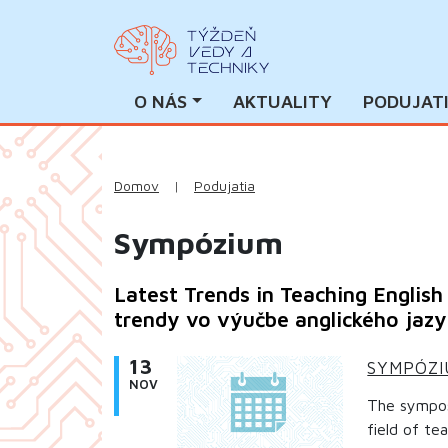
O NÁS
AKTUALITY
PODUJAT
Domov
|
Podujatia
Sympózium
Latest Trends in Teaching Englis
trendy vo výučbe anglického jazyk
13
SYMPÓZ
NOV
The sympos
field of tea