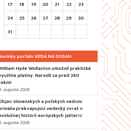
17
18
19
20
21
22
23
24
25
26
27
28
29
30
31
Novinky portálu VEDA NA DOSAH
William Hyde Wollaston umožnil praktické
využitie platiny. Narodil sa pred 260
rokmi
6. augusta 2026
Objav slovenských a poľských vedcov
prináša prekvapujúci vedecký zvrat v
evolučnej histórii európskych jašteríc
6. augusta 2026