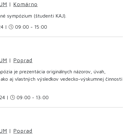
IUM
|
Komárno
né sympózium (študenti KAJ).
24 |
09:00 - 15:00
IUM
|
Poprad
ózia je prezentácia originálnych názorov, úvah,
 ako aj vlastných výsledkov vedecko-výskumnej činnosti
24 |
09:00 - 13:00
IUM
|
Poprad