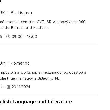
a
IUM
|
Bratislava
né laserové centrum CVTI SR vás pozýva na 360
alth: Biotech and Medical...
25 |
09:00 - 18:00
IUM
|
Komárno
mpózium a workshop s medzinárodnou účasťou a
lasti germanistiky a didaktiky NJ.
24 -
20.11.2024
nglish Language and Literature