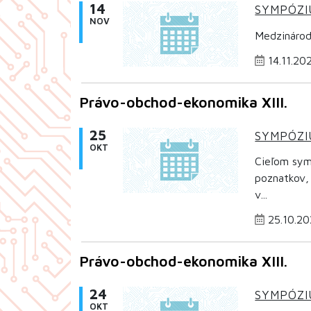
14
SYMPÓZ
NOV
Medzinárod
14.11.20
Právo-obchod-ekonomika XIII.
25
SYMPÓZ
OKT
Cieľom symp
poznatkov,
v...
25.10.20
Právo-obchod-ekonomika XIII.
24
SYMPÓZ
OKT