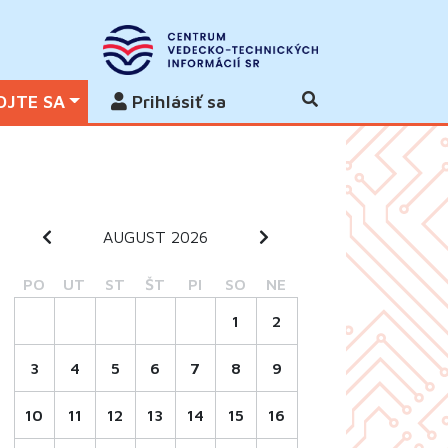
OJTE SA
Prihlásiť sa
AUGUST 2026
PO
UT
ST
ŠT
PI
SO
NE
1
2
3
4
5
6
7
8
9
10
11
12
13
14
15
16