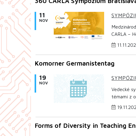
360 CARLA Sympózium Bratislav
11
SYMPÓZ
NOV
Medzinárod
CARLA – He
11.11.20
Komorner Germanistentag
19
SYMPÓZ
NOV
Vedecké sy
témami z ob
19.11.20
Forms of Diversity in Teaching E