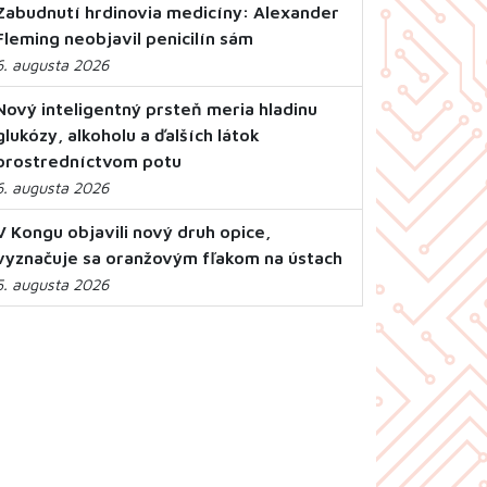
Zabudnutí hrdinovia medicíny: Alexander
Fleming neobjavil penicilín sám
6. augusta 2026
Nový inteligentný prsteň meria hladinu
glukózy, alkoholu a ďalších látok
prostredníctvom potu
6. augusta 2026
V Kongu objavili nový druh opice,
vyznačuje sa oranžovým fľakom na ústach
5. augusta 2026