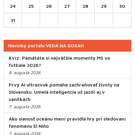
24
25
26
27
28
29
30
31
Novinky portálu VEDA NA DOSAH
Kvíz: Pamätáte si najväčšie momenty MS vo
futbale 2026?
8. augusta 2026
Prvý AI ultrazvuk pomáha zachraňovať životy na
Slovensku. Umelá inteligencia už jazdí aj v
sanitkách
7. augusta 2026
Ako slanosť oceánu mení pravidlá hry pri sledovaní
fenoménu El Niño
7. augusta 2026