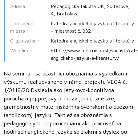
Adresa:
Pedagogická fakulta UK, Šoltésovej
4, Bratislava
Upresnenie
Katedra anglického jazyka a literatúry
miesta :
- miestnosť č. 332
Organizátor :
Katedra anglického jazyka a literatúry
Web link :
https://www.fedu.uniba.sk/sucasti/kat
anglickeho-jazyka-a-literatury/
Na seminári sa účastníci oboznámia s výsledkami
výskumu realizovaného v rámci projektu VEGA č.
1/0118/20 Dyslexia ako jazykovo-kognitívna
porucha a jej prejavy pri rozvíjaní čitateľskej
gramotnosti v materinskom (slovenskom) a cudzom
(anglickom) jazyku. Taktiež sa oboznámia s
pedagogickými odporúčaniami ako pracovať na
hodinách anglického jazyka so žiakmi s dyslexiou,