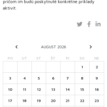
pričom im budú poskytnuté konkrétne príklady
aktivít.
AUGUST 2026
PO
UT
ST
ŠT
PI
SO
NE
1
2
3
4
5
6
7
8
9
10
11
12
13
14
15
16
17
18
19
20
21
22
23