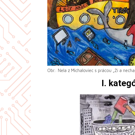
Obr.: Nela z Michaloviec s prácou „Ži a nechaj
I. kateg