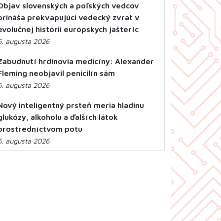
Objav slovenských a poľských vedcov
prináša prekvapujúci vedecký zvrat v
evolučnej histórii európskych jašteríc
6. augusta 2026
Zabudnutí hrdinovia medicíny: Alexander
Fleming neobjavil penicilín sám
6. augusta 2026
Nový inteligentný prsteň meria hladinu
glukózy, alkoholu a ďalších látok
prostredníctvom potu
6. augusta 2026