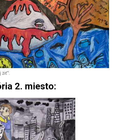
 žiť“.
ória 2. miesto: