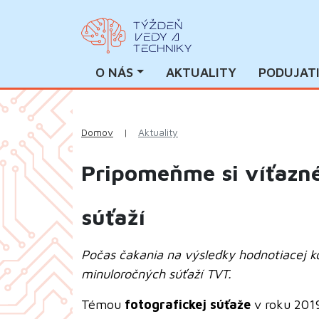
O NÁS
AKTUALITY
PODUJAT
Domov
|
Aktuality
Pripomeňme si víťazné
súťaží
Počas čakania na výsledky hodnotiacej k
minuloročných súťaží TVT.
Témou
fotografickej súťaže
v roku 201