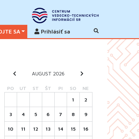
OJTE SA
Prihlásiť sa
AUGUST 2026
PO
UT
ST
ŠT
PI
SO
NE
1
2
3
4
5
6
7
8
9
10
11
12
13
14
15
16