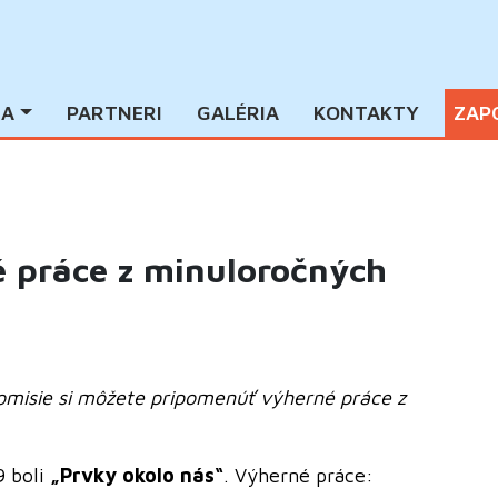
IA
PARTNERI
GALÉRIA
KONTAKTY
ZAP
 práce z minuloročných
omisie si môžete pripomenúť výherné práce z
9 boli
„Prvky okolo nás“
. Výherné práce: