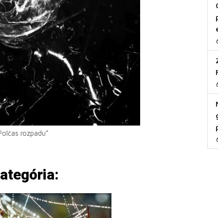
“Polčas rozpadu”
 kategória: