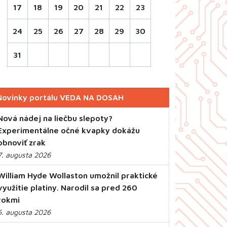
17
18
19
20
21
22
23
24
25
26
27
28
29
30
31
Novinky portálu VEDA NA DOSAH
Nová nádej na liečbu slepoty?
Experimentálne očné kvapky dokážu
obnoviť zrak
7. augusta 2026
William Hyde Wollaston umožnil praktické
využitie platiny. Narodil sa pred 260
rokmi
6. augusta 2026