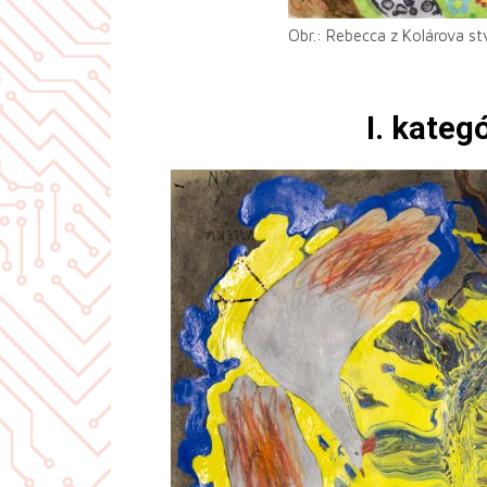
Obr.: Rebecca z Kolárova stv
I. kateg