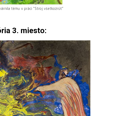
árnila tému v práci “Stroj všetkožrút”
ória 3. miesto: