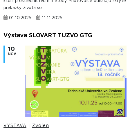
ktorí prostredníctvom metódy PhotoVoice odhaľujú skryté
prekážky života so...
01.10.2025 -
11.11.2025
Výstava SLOVART TUZVO GTG
10
NOV
VÝSTAVA
|
Zvolen