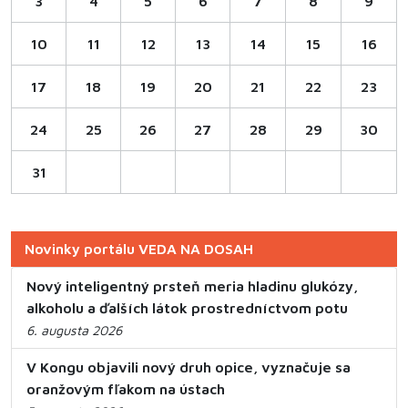
3
4
5
6
7
8
9
10
11
12
13
14
15
16
17
18
19
20
21
22
23
24
25
26
27
28
29
30
31
Novinky portálu VEDA NA DOSAH
Nový inteligentný prsteň meria hladinu glukózy,
alkoholu a ďalších látok prostredníctvom potu
6. augusta 2026
V Kongu objavili nový druh opice, vyznačuje sa
oranžovým fľakom na ústach