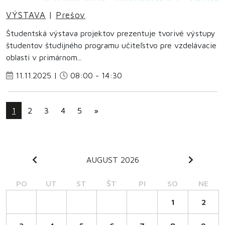
VÝSTAVA
|
Prešov
Študentská výstava projektov prezentuje tvorivé výstupy
študentov študijného programu učiteľstvo pre vzdelávacie
oblasti v primárnom...
11.11.2025 |
08:00 - 14:30
1
2
3
4
5
»
AUGUST 2026
PO
UT
ST
ŠT
PI
SO
NE
1
2